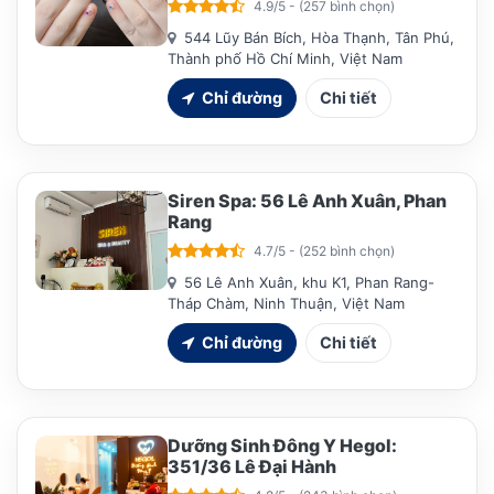
4.9/5 - (257 bình chọn)
544 Lũy Bán Bích, Hòa Thạnh, Tân Phú,
Thành phố Hồ Chí Minh, Việt Nam
Chỉ đường
Chi tiết
Siren Spa: 56 Lê Anh Xuân, Phan
Rang
4.7/5 - (252 bình chọn)
56 Lê Anh Xuân, khu K1, Phan Rang-
Tháp Chàm, Ninh Thuận, Việt Nam
Chỉ đường
Chi tiết
Dưỡng Sinh Đông Y Hegol:
351/36 Lê Đại Hành