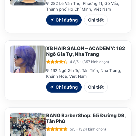
282 Lê Văn Thọ, Phường 11, Gò Vấp,
Thành phố Hồ Chí Minh, Việt Nam
Chỉ đường
Chi tiết
XB HAIR SALON – ACADEMY: 162
Ngô Gia Tự, Nha Trang
4.8/5 - (357 bình chọn)
162 Ngô Gia Tự, Tân Tiến, Nha Trang,
Khánh Hòa, Việt Nam
Chỉ đường
Chi tiết
BANG BarberShop: 55 Đường D9,
Tân Phú
5/5 - (324 bình chọn)