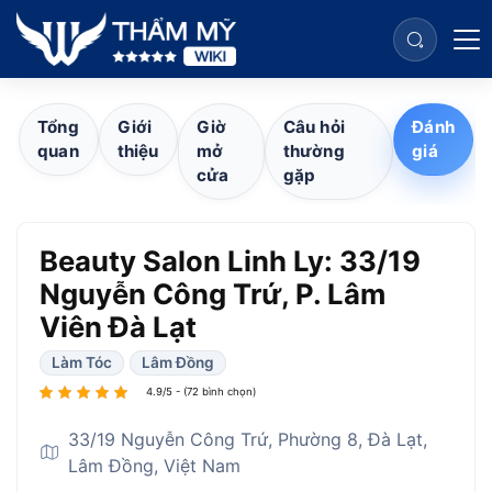
Tổng
Giới
Giờ
Câu hỏi
Đánh
quan
thiệu
mở
thường
giá
cửa
gặp
Beauty Salon Linh Ly: 33/19
Nguyễn Công Trứ, P. Lâm
Viên Đà Lạt
Làm Tóc
Lâm Đồng
4.9/5 - (72 bình chọn)
33/19 Nguyễn Công Trứ, Phường 8, Đà Lạt,
Lâm Đồng, Việt Nam