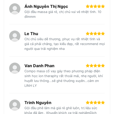
Ánh Nguyễn Thị Ngọc
Gội đầu massa giá rẻ, chị chủ vui vẻ nhiệt tình. 10
đỉmmm
Le Thu
Chị chủ siêu dễ thương, phục vụ rất nhiệt tình và
giá cả phải chăng, tạo kiểu đẹp, rất recommend mọi
người qua trải nghiệm nha
Van Danh Phan
Compo masa cổ vay gáy theo phương pháp điện
sinh học ion theraphy rất thoải mái, nhẹ người, khí
huyết lưu thông...sẽ ghé thường xuyên...cảm ơn
LINH LY
Trinh Nguyễn
Gội đầu phê lắm mà giá rẻ ghê luôn, trị liệu sức
khỏe đã lắm . Khuyến khích ce trãi nghiệmDịch