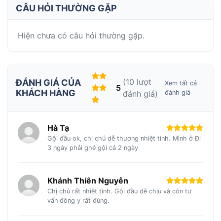
CÂU HỎI THƯỜNG GẶP
Hiện chưa có câu hỏi thường gặp.
(10 lượt
ĐÁNH GIÁ CỦA
Xem tất cả
5
KHÁCH HÀNG
đánh giá)
đánh giá
Hà Tạ
Gội đầu ok, chị chủ dễ thương nhiệt tình. Mình ở Đl
3 ngày phải ghé gội cả 2 ngày
Khánh Thiên Nguyễn
Chị chủ rất nhiệt tình. Gội đầu dễ chịu và còn tư
vấn đông y rất đúng.