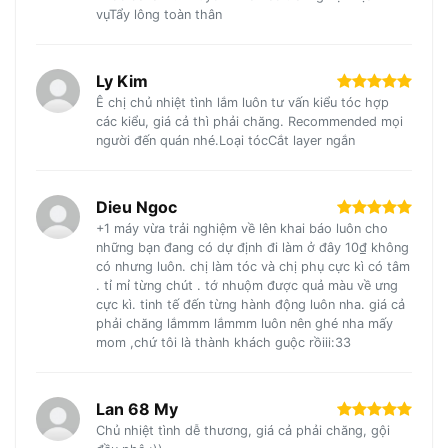
vụTẩy lông toàn thân
Ly Kim
Ê chị chủ nhiệt tình lắm luôn tư vấn kiểu tóc hợp
các kiểu, giá cả thì phải chăng. Recommended mọi
người đến quán nhé.Loại tócCắt layer ngắn
Dieu Ngoc
+1 máy vừa trải nghiệm về lên khai báo luôn cho
những bạn đang có dự định đi làm ở đây 10₫ không
có nhưng luôn. chị làm tóc và chị phụ cực kì có tâm
. tỉ mỉ từng chút . tớ nhuộm được quả màu về ưng
cực kì. tinh tế đến từng hành động luôn nha. giá cả
phải chăng lắmmm lắmmm luôn nên ghé nha mấy
mom ,chứ tôi là thành khách guộc rồiii:33
Lan 68 My
Chủ nhiệt tình dễ thương, giá cả phải chăng, gội