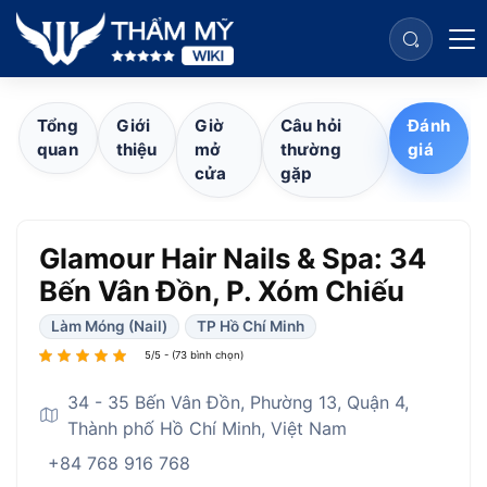
Tổng
Giới
Giờ
Câu hỏi
Đánh
quan
thiệu
mở
thường
giá
cửa
gặp
Glamour Hair Nails & Spa: 34
Bến Vân Đồn, P. Xóm Chiếu
Làm Móng (Nail)
TP Hồ Chí Minh
5/5 - (73 bình chọn)
34 - 35 Bến Vân Đồn, Phường 13, Quận 4,
Thành phố Hồ Chí Minh, Việt Nam
+84 768 916 768