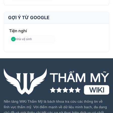
GỢI Ý TỪ GOOGLE
Tiện nghi
nhà vệ sinh
Nền tảng WiKi Thẩm Mỹ là bách khoa tra cứu các thông tin về
lĩnh vực thẩm mỹ. Với điểm mạnh về dữ liệu minh bạch, đa dạng
chủ đề và giới thiệu chi tiết các cơ sở thực hiện dịch vụ có chất