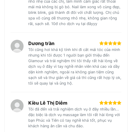
nhỏ nhẹ của các chị, làm mình cảm giác rất thoải
mái mà không bị gò bó. Nail làm xong vô cùng đẹp,
blink blink, giá thành đi đôi với chất lượng. Chị chủ
spa vô cùng dễ thương nhỏ nhẹ, không gian rộng
rãi, sạch sẽ. 10đ cho dịch vụ tại đâyyy
Dương trần
Tôi cũng hơi khá kỹ tính khi đi cắt mái tóc của mình
nhưng khi tôi được 1 người bạn giới thiệu đến
Glamour và trải nghiệm thì tôi thấy rất hài lòng về
dịch vụ ở đây vì tay nghề nhân viên khá cao và dầy
dặn kinh nghiệm, ngoài ra không gian tiệm cũng
sạch sẽ và thư giản về giá cả thì cũng rất hợp lý ok,
tôi sẽ quay lại và ủng hộ.
Kiều Lê Thị Diễm
Tôi đã đến và trải nghiệm dịch vụ ở đây nhiều lần...
đặc biệc là dịch vụ massage làm tôi rất hài lòng với
bạn Phúc và Tiên có tay nghề khá tốt, phục vụ
khách hàng ân cần và chu đáo.