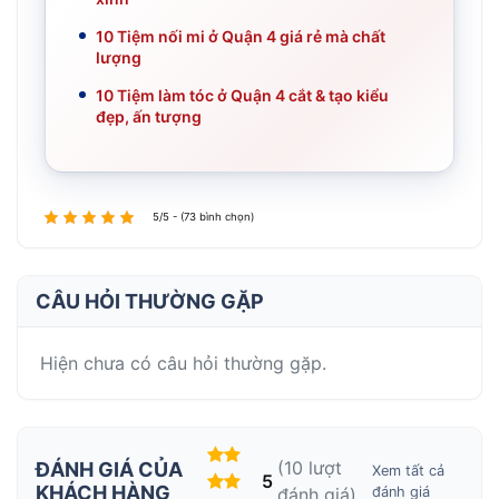
10 Tiệm nối mi ở Quận 4 giá rẻ mà chất
lượng
10 Tiệm làm tóc ở Quận 4 cắt & tạo kiểu
đẹp, ấn tượng
5/5 - (73 bình chọn)
CÂU HỎI THƯỜNG GẶP
Hiện chưa có câu hỏi thường gặp.
(10 lượt
ĐÁNH GIÁ CỦA
Xem tất cả
5
KHÁCH HÀNG
đánh giá)
đánh giá