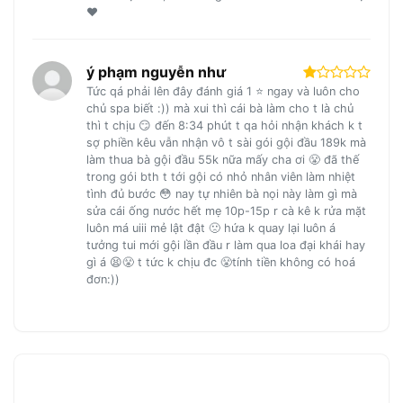
❤️
ý phạm nguyễn như
Tức qá phải lên đây đánh giá 1 ⭐️ ngay và luôn cho
chủ spa biết :)) mà xui thì cái bà làm cho t là chủ
thì t chịu 😏 đến 8:34 phút t qa hỏi nhận khách k t
sợ phiền kêu vẫn nhận vô t sài gói gội đầu 189k mà
làm thua bà gội đầu 55k nữa mấy cha ơi 😤 đã thế
trong gói bth t tới gội có nhỏ nhân viên làm nhiệt
tình đủ bước 😳 nay tự nhiên bà nọi này làm gì mà
sửa cái ống nước hết mẹ 10p-15p r cà kê k rửa mặt
luôn má uiii mẻ lật đật 🙁 hứa k quay lại luôn á
tưởng tui mới gội lần đầu r làm qua loa đại khái hay
gì á 😫😤 t tức k chịu đc 😤tính tiền không có hoá
đơn:))