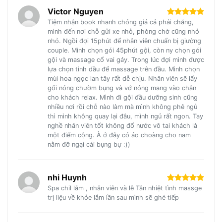
Victor Nguyen
Tiệm nhận book nhanh chóng giá cả phải chăng,
mình đến nơi chỗ gửi xe nhỏ, phòng chờ cũng nhỏ
nhỏ. Ngồi đợi 15phút để nhân viên chuẩn bị giường
couple. Mình chọn gói 45phút gội, còn ny chọn gói
gội và massage cổ vai gáy. Trong lúc đợi mình được
lựa chọn tinh dầu để massage trên đầu. Mình chọn
mùi hoa ngọc lan tây rất dễ chịu. Nhân viên sẽ lấy
gối nóng chườm bụng và vớ nóng mang vào chân
cho khách relax. Mình đi gội đầu dưỡng sinh cũng
nhiều nơi rồi chỗ nào làm mà mình không phê ngủ
thì mình không quay lại đâu, mình ngủ rất ngon. Tay
nghề nhân viên tốt không đổ nước vô tai khách là
một điểm cộng. À ở đây có áo choàng cho nam
nằm đỡ ngại cái bụng bự :))
nhi Huynh
Spa chil lắm , nhân viên và lễ Tân nhiệt tình massge
trị liệu về khỏe lắm lần sau mình sẽ ghé tiếp