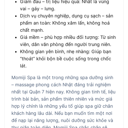
Giảm đau – trị liệu hiệu quả: Nhất là vùng
vai – gáy – lưng.
Dịch vụ chuyên nghiệp, dụng cụ sạch – sản
phẩm an toàn: Không xâm lấn, không hoá
chất mạnh.
Giá mềm – phù hợp nhiều đối tượng: Từ sinh
viên, dân văn phòng đến người trung niên.
Không gian yên bình, nhẹ nhàng: Giúp bạn
“thoát” khỏi bộn bề cuộc sống trong chốc
lát.
Momiji Spa là một trong những spa dưỡng sinh
– massage phong cách Nhật đáng trải nghiệm
nhất tại Quận 7 hiện nay. Không gian tinh tế, liệu
trình bài bản, sản phẩm thiên nhiên và mức giá
hợp lý chính là những yếu tố giúp spa giữ chân
khách hàng lâu dài. Nếu bạn muốn tìm một nơi
để nạp lại năng lượng, nuôi dưỡng sức khỏe và
thư giãn toàn diện, Momiji Spa chắc chắn sẽ