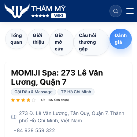
Tổng
Giới
Giờ
Câu hỏi
Đánh
quan
thiệu
mở
thường
giá
cửa
gặp
MOMIJI Spa: 273 Lê Văn
Lương, Quận 7
Gội Đầu & Massage
TP Hồ Chí Minh
4/5 - (65 bình chọn)
273 Đ. Lê Văn Lương, Tân Quy, Quận 7, Thành
phố Hồ Chí Minh, Việt Nam
+84 938 559 322