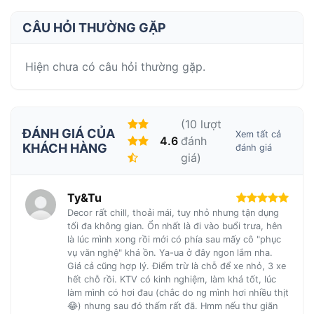
CÂU HỎI THƯỜNG GẶP
Hiện chưa có câu hỏi thường gặp.
(10 lượt
ĐÁNH GIÁ CỦA
Xem tất cả
4.6
đánh
KHÁCH HÀNG
đánh giá
giá)
Ty&Tu
Decor rất chill, thoải mái, tuy nhỏ nhưng tận dụng
tối đa không gian. Ổn nhất là đi vào buổi trưa, hên
là lúc mình xong rồi mới có phía sau mấy cô "phục
vụ văn nghệ" khá ồn. Ya-ua ở đây ngon lắm nha.
Giá cả cũng hợp lý. Điểm trừ là chỗ để xe nhỏ, 3 xe
hết chỗ rồi. KTV có kinh nghiệm, làm khá tốt, lúc
làm mình có hơi đau (chắc do ng mình hơi nhiều thịt
😂) nhưng sau đó thấm rất đã. Hmm nếu thư giãn