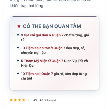
khiến bạn hài lòng.
CÓ THỂ BẠN QUAN TÂM
9
Địa chỉ gội đầu ở Quận 7
chất lượng, giá
rẻ
10
Tiệm salon tóc ở Quận 7
làm đẹp, rẻ,
chuyên nghiệp
5
Thẩm Mỹ Viện Ở Quận 7
Dịch Vụ Tốt Và
Hiện Đại
10
Tiệm nail Quận 7
giá rẻ, bền đẹp từng
chi tiết
4/5 - (65 bình chọn)