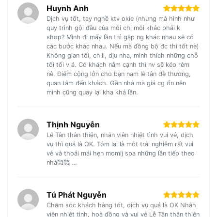
Huynh Anh
Dịch vụ tốt, tay nghề ktv okie (nhưng mà hình như
quy trình gội đầu của mỗi chị mỗi khác phải k
shop? Mình đi mấy lần thì gặp ng khác nhau sẽ có
các bước khác nhau. Nếu mà đồng bộ đc thì tốt nè)
Không gian tối, chill, dịu nha, mình thích những chỗ
tối tối v á. Có khách nằm cạnh thì nv sẽ kéo rèm
nè. Điểm cộng lớn cho bạn nam lễ tân dễ thương,
quan tâm đến khách. Gần nhà mà giá cg ổn nên
mình cũng quay lại kha khá lần.
Thịnh Nguyễn
Lễ Tân thân thiện, nhân viên nhiệt tình vui vẻ, dịch
vụ thì quá là OK. Tóm lại là một trải nghiệm rất vui
vẻ và thoải mái hẹn momij spa những lần tiếp theo
nhá🥰🥰 …
Tú Phát Nguyễn
Chăm sóc khách hàng tốt, dịch vụ quả là OK Nhân
viên nhiệt tình, hoà đồng và vui vẻ Lễ Tân thân thiện