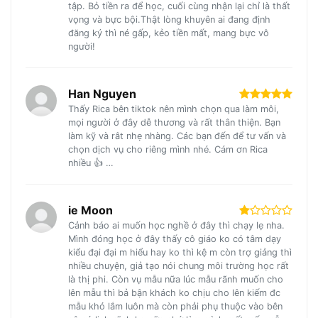
tập. Bỏ tiền ra để học, cuối cùng nhận lại chỉ là thất
vọng và bực bội.Thật lòng khuyên ai đang định
đăng ký thì né gấp, kẻo tiền mất, mang bực vô
người!
Han Nguyen
Thấy Rica bên tiktok nên mình chọn qua làm môi,
mọi người ở đây dễ thương và rất thân thiện. Bạn
làm kỹ và rât nhẹ nhàng. Các bạn đến để tư vấn và
chọn dịch vụ cho riêng mình nhé. Cám ơn Rica
nhiều 👍 …
ie Moon
Cảnh báo ai muốn học nghề ở đây thì chạy lẹ nha.
Mình đóng học ở đây thấy cô giáo ko có tâm dạy
kiểu đại đại m hiểu hay ko thì kệ m còn trợ giảng thì
nhiều chuyện, giả tạo nói chung môi trường học rất
là thị phi. Còn vụ mẫu nữa lúc mẫu rãnh muốn cho
lên mẫu thì bả bận khách ko chịu cho lên kiếm đc
mẫu khó lắm luôn mà còn phải phụ thuộc vào bên