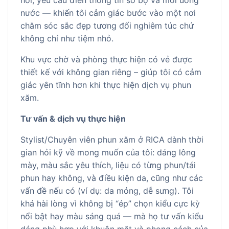
hỏi, yêu cầu điền thông tin sơ bộ và mời uống
nước — khiến tôi cảm giác bước vào một nơi
chăm sóc sắc đẹp tương đối nghiêm túc chứ
không chỉ như tiệm nhỏ.
Khu vực chờ và phòng thực hiện có vẻ được
thiết kế với không gian riêng – giúp tôi có cảm
giác yên tĩnh hơn khi thực hiện dịch vụ phun
xăm.
Tư vấn & dịch vụ thực hiện
Stylist/Chuyên viên phun xăm ở RICA dành thời
gian hỏi kỹ về mong muốn của tôi: dáng lông
mày, màu sắc yêu thích, liệu có từng phun/tái
phun hay không, và điều kiện da, cũng như các
vấn đề nếu có (ví dụ: da mỏng, dễ sưng). Tôi
khá hài lòng vì không bị “ép” chọn kiểu cực kỳ
nổi bật hay màu sáng quá — mà họ tư vấn kiểu