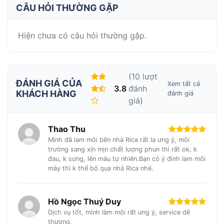
CÂU HỎI THƯỜNG GẶP
Hiện chưa có câu hỏi thường gặp.
(10 lượt
ĐÁNH GIÁ CỦA
Xem tất cả
3.8
đánh
KHÁCH HÀNG
đánh giá
giá)
Thao Thu
Mình đã lam môi bên nhà Rica rất la ưng ý, môi
trường sang xịn mịn chất lượng phun thi rất ok, k
đau, k sưng, lên màu tự nhiên.Bạn có ý đinh lam môi
mày thì k thể bỏ qua nhà Rica nhé.
Hồ Ngọc Thuý Duy
Dịch vụ tốt, mình làm môi rất ưng ý, service dễ
thương,