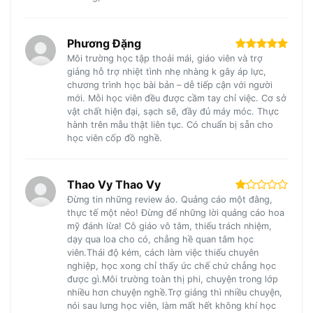
Phương Đặng
Môi trường học tập thoải mái, giáo viên và trợ
giảng hỗ trợ nhiệt tình nhẹ nhàng k gây áp lực,
chương trình học bài bản – dễ tiếp cận với người
mới. Mỗi học viên đều được cầm tay chỉ việc. Cơ sở
vật chất hiện đại, sạch sẽ, đầy đủ máy móc. Thực
hành trên mẫu thật liên tục. Có chuẩn bị sẵn cho
học viên cốp đồ nghề.
Thao Vy Thao Vy
Đừng tin những review ảo. Quảng cáo một đằng,
thực tế một nẻo! Đừng để những lời quảng cáo hoa
mỹ đánh lừa! Cô giáo vô tâm, thiếu trách nhiệm,
dạy qua loa cho có, chẳng hề quan tâm học
viên.Thái độ kém, cách làm việc thiếu chuyên
nghiệp, học xong chỉ thấy ức chế chứ chẳng học
được gì.Môi trường toàn thị phi, chuyện trong lớp
nhiều hơn chuyện nghề.Trợ giảng thì nhiều chuyện,
nói sau lưng học viên, làm mất hết không khí học