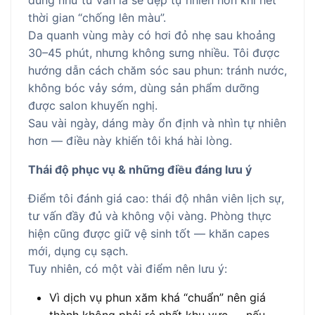
đúng như tư vấn là sẽ đẹp tự nhiên hơn khi hết
thời gian “chống lên màu”.
Da quanh vùng mày có hơi đỏ nhẹ sau khoảng
30–45 phút, nhưng không sưng nhiều. Tôi được
hướng dẫn cách chăm sóc sau phun: tránh nước,
không bóc vảy sớm, dùng sản phẩm dưỡng
được salon khuyến nghị.
Sau vài ngày, dáng mày ổn định và nhìn tự nhiên
hơn — điều này khiến tôi khá hài lòng.
Thái độ phục vụ & những điều đáng lưu ý
Điểm tôi đánh giá cao: thái độ nhân viên lịch sự,
tư vấn đầy đủ và không vội vàng. Phòng thực
hiện cũng được giữ vệ sinh tốt — khăn capes
mới, dụng cụ sạch.
Tuy nhiên, có một vài điểm nên lưu ý:
Vì dịch vụ phun xăm khá “chuẩn” nên giá