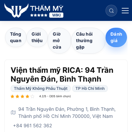
Tổng
Giới
Giờ
Câu hỏi
Đánh
quan
thiệu
mở
thường
giá
cửa
gặp
Viện thẩm mỹ RICA: 94 Trần
Nguyên Đán, Bình Thạnh
Thẩm Mỹ Không Phẫu Thuật
TP Hồ Chí Minh
4.2/5 - (305 bình chọn)
94 Trần Nguyên Đán, Phường 1, Bình Thạnh,
Thành phố Hồ Chí Minh 700000, Việt Nam
+84 961 562 362