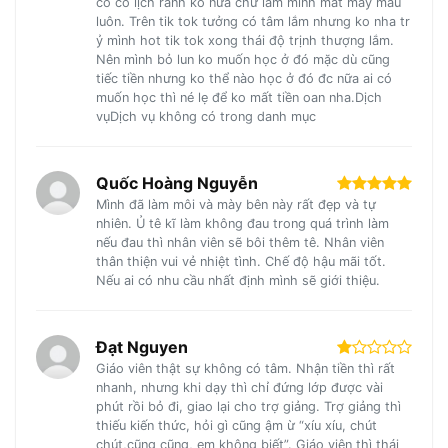
cô có lịch rãnh ko nữa chứ làm mình mất mấy mẫu
luôn. Trên tik tok tưởng có tâm lắm nhưng ko nha tr
ỷ mình hot tik tok xong thái độ trịnh thượng lắm.
Nên mình bỏ lun ko muốn học ở đó mặc dù cũng
tiếc tiền nhưng ko thể nào học ở đó đc nữa ai có
muốn học thì né lẹ để ko mất tiền oan nha.Dịch
vụDịch vụ không có trong danh mục
Quốc Hoàng Nguyễn
Mình đã làm môi và mày bên này rất đẹp và tự
nhiên. Ủ tê kĩ làm không đau trong quá trình làm
nếu đau thì nhân viên sẽ bôi thêm tê. Nhân viên
thân thiện vui vẻ nhiệt tình. Chế độ hậu mãi tốt.
Nếu ai có nhu cầu nhất định mình sẽ giới thiệu.
Đạt Nguyen
Giáo viên thật sự không có tâm. Nhận tiền thì rất
nhanh, nhưng khi dạy thì chỉ đứng lớp được vài
phút rồi bỏ đi, giao lại cho trợ giảng. Trợ giảng thì
thiếu kiến thức, hỏi gì cũng ậm ừ “xíu xíu, chút
chút,cũng cũng, em không biết”. Giáo viên thì thái