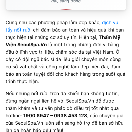
đại, sang trọng
Cũng như các phương pháp làm đẹp khác,
dịch vụ
tẩy nốt ruồi
chỉ đảm bảo an toàn và hiệu quả khi bạn
thực hiện tại những cơ sở uy tín. Hiện tại,
Thẩm Mỹ
Viện SeoulSpa.Vn
là một trong những đơn vị hàng
đầu ở lĩnh vực trị liệu, chăm sóc da tại Việt Nam. Ở
đây có đội ngũ bác sĩ da liễu giỏi chuyên môn cùng
cơ sở vật chất và công nghệ làm đẹp hiện đại, đảm
bảo an toàn tuyệt đối cho khách hàng trong suốt quá
trình thực hiện.
Nếu những nốt ruồi trên da khiến bạn không tự tin,
đừng ngần ngại liên hệ với SeoulSpa.Vn để được
thăm khám và tư vấn phác đồ điều trị tốt nhất qua
hotline:
1900 6947 – 0938 453 123
, các chuyên gia
của SeoulSpa.Vn luôn sẵn sàng hỗ trợ để bạn sở hữu
làn da hoàn hảo đều màu!