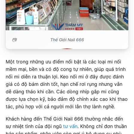
Thế Giới Nail 666
Một trong những ưu điểm nổi bật là các loại mi nối
mềm mại, bền và có độ cong tự nhiên, giúp quá trình
nối mi diễn ra thuận lợi. Keo nối mi ở đây được đánh
giá có độ bám dính tốt, hạn chế rơi rụng nhưng vẫn
dễ dàng tháo khi cần. Các dòng nhíp gắp mi cũng
được lựa chọn kỹ, bảo đảm độ chính xác cao khi thao
tác, phù hợp với cả người mới lẫn thợ lành nghề.
Khách hàng đến Thế Giới Nail 666 thường nhắc đến
sự nhiệt tình của đội ngũ
tư vấn
. Không chỉ đơn thuần
bán sản phẩm, nhân viên còn gợi ý bộ dụng cụ phù