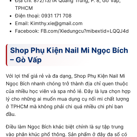
Địa chỉ: 872/13/1A Quang Trung, P. 8, Gò Vấp,
TPHCM
Điện thoại: 0931 171 708
Email: Kimthy.xie@gmail.com
Facebook: FB.com/Xiedungcu?mibextid=LQQJ4d
Shop Phụ Kiện Nail Mi Ngọc Bích
– Gò Vấp
Với lợi thế giá rẻ và đa dạng, Shop Phụ Kiện Nail Mi
Ngọc Bích nhanh chóng trở thành địa chỉ quen thuộc
của nhiều học viên và spa nhỏ lẻ. Đây là lựa chọn hợp
lý cho những ai muốn mua dụng cụ nối mi chất lượng
ở TPHCM mà không phải chi quá nhiều chi phí ban
đầu.
Điều làm Ngọc Bích khác biệt chính là sự tập trung
vào phân khúc phổ thông. Sản phẩm ở đây đa số có