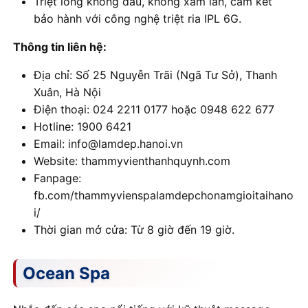
Triệt lông không đau, không xâm lấn, cam kết
bảo hành với công nghệ triệt ria IPL 6G.
Thông tin liên hệ:
Địa chỉ: Số 25 Nguyễn Trãi (Ngã Tư Sở), Thanh
Xuân, Hà Nội
Điện thoại: 024 2211 0177 hoặc 0948 622 677
Hotline: 1900 6421
Email: info@lamdep.hanoi.vn
Website: thammyvienthanhquynh.com
Fanpage:
fb.com/thammyvienspalamdepchonamgioitaihano
i/
Thời gian mở cửa: Từ 8 giờ đến 19 giờ.
Ocean Spa