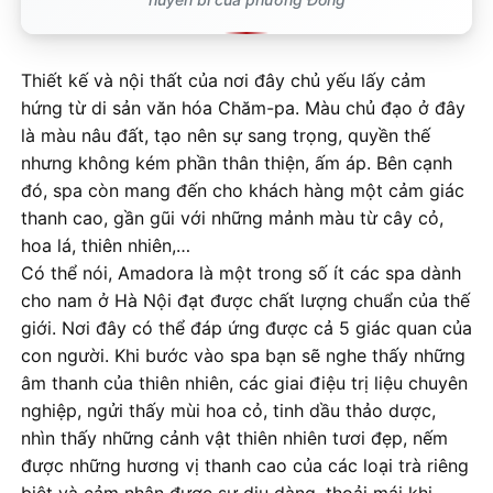
Thiết kế và nội thất của nơi đây chủ yếu lấy cảm
hứng từ di sản văn hóa Chăm-pa. Màu chủ đạo ở đây
là màu nâu đất, tạo nên sự sang trọng, quyền thế
nhưng không kém phần thân thiện, ấm áp. Bên cạnh
đó, spa còn mang đến cho khách hàng một cảm giác
thanh cao, gần gũi với những mảnh màu từ cây cỏ,
hoa lá, thiên nhiên,…
Có thể nói, Amadora là một trong số ít các spa dành
cho nam ở Hà Nội đạt được chất lượng chuẩn của thế
giới. Nơi đây có thể đáp ứng được cả 5 giác quan của
con người. Khi bước vào spa bạn sẽ nghe thấy những
âm thanh của thiên nhiên, các giai điệu trị liệu chuyên
nghiệp, ngửi thấy mùi hoa cỏ, tinh dầu thảo dược,
nhìn thấy những cảnh vật thiên nhiên tươi đẹp, nếm
được những hương vị thanh cao của các loại trà riêng
biệt và cảm nhận được sự dịu dàng, thoải mái khi