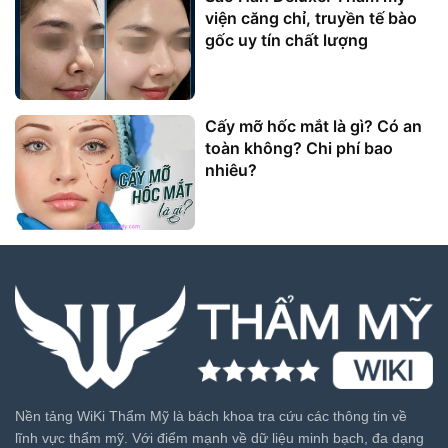
viện căng chỉ, truyền tế bào
gốc uy tín chất lượng
Cấy mỡ hốc mắt là gì? Có an
toàn không? Chi phí bao
nhiêu?
Nền tảng WiKi Thẩm Mỹ là bách khoa tra cứu các thông tin về
lĩnh vực thẩm mỹ. Với điểm mạnh về dữ liệu minh bạch, đa dạng