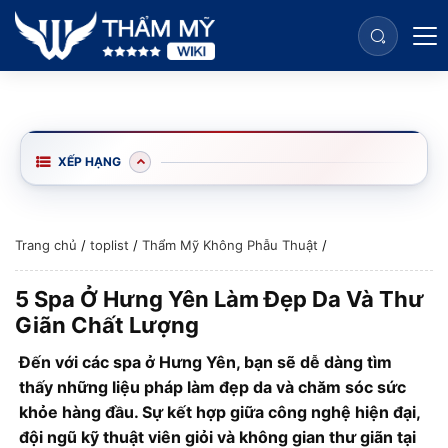
XẾP HẠNG
Trang chủ
/
toplist
/
Thẩm Mỹ Không Phẫu Thuật
/
5 Spa Ở Hưng Yên Làm Đẹp Da Và Thư
Giãn Chất Lượng
Đến với các spa ở Hưng Yên, bạn sẽ dễ dàng tìm
thấy những liệu pháp làm đẹp da và chăm sóc sức
khỏe hàng đầu. Sự kết hợp giữa công nghệ hiện đại,
đội ngũ kỹ thuật viên giỏi và không gian thư giãn tại