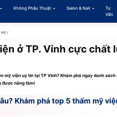
Không Phẫu Thuật
Salon & Nail
Tư
Vấn
m Mỹ
/
ện ở TP. Vinh cực chất 
ẩm mỹ viện uy tín tại TP Vinh? Khám phá ngay danh sách
in được nâng tầm!
âu? Khám phá top 5 thẩm mỹ viện 