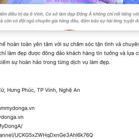
ếm điều trị da ở Vinh, Cơ sở làm đẹp Đông Á không chỉ nổi tiếng với
à còn có đội ngũ chuyên gia hàng đầu, đảm bảo sự hài lòng tuyệt đố
hể hoàn toàn yên tâm với sự chăm sóc tận tình và chuyên
chỉ làm đẹp được đông đảo khách hàng tin tưởng và lựa c
kiếm sự hoàn hảo trong từng dịch vụ làm đẹp.
Cừ, Hưng Phúc, TP Vinh, Nghệ An
hammydonga.vn
ydonga.vn
MyDongA/
channel/UCKG5xZWHqDxnGe3AhI6k76Q