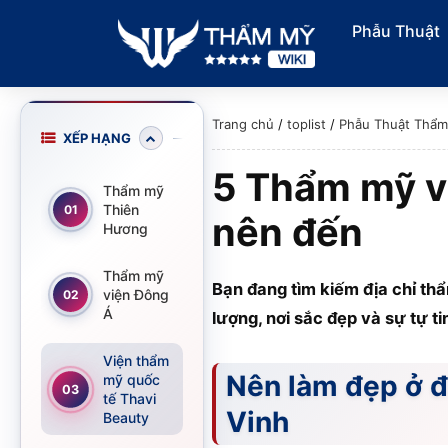
Phẫu Thuật
Trang chủ
/
toplist
/
Phẫu Thuật Thẩ
XẾP HẠNG
5 Thẩm mỹ vi
Thẩm mỹ
Thiên
01
nên đến
Hương
Thẩm mỹ
Bạn đang tìm kiếm địa chỉ th
viện Đông
02
Á
lượng, nơi sắc đẹp và sự tự t
Viện thẩm
Nên làm đẹp ở đ
mỹ quốc
03
tế Thavi
Vinh
Beauty