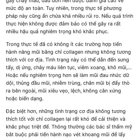
gây chảy máu, đau đớn nên được đánh giá cao về
mức độ an toàn. Tuy nhiên, trong thực tế phương
pháp này cũng ẩn chứa khá nhiều rủi ro. Nếu quá trình
thực hiện không được đảm bảo có thể gây ra rất
nhiều hậu quả nghiêm trọng khó khắc phục.
Trong thực tế đã có không ít các trường hợp tiến
hành nâng mũi bằng chỉ collagen nhưng không tương
thích với cơ địa. Tình trạng này có thể dẫn đến sưng
tấy, dị ứng, chảy máu liên tục, viêm xoang, khô mũi,…
Hoặc nếu nghiêm trọng hơn sẽ làm mũi đau nhức dữ
dội, thủng đầu mũi, nhiễm trùng, chân mũi bị đẩy thò
ra bên ngoài, mũi xiêu vẹo, lệch, không cân xứng
hoặc biến dạng.
Đặc biệt hơn, những tình trạng cơ địa không tương
thích tốt với chỉ collagen lại rất khó để cải thiện và
khắc phục triệt để. Thông thường các bác sĩ thẩm mỹ
bắt buộc phải tiến hành nạo vét khoang mũi để lấy