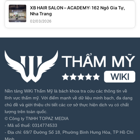
XB HAIR SALON – ACADEMY: 162 Ngô Gia Tự,
Nha Trang
02/03/2026
Nền tảng WiKi Thẩm Mỹ là bách khoa tra cứu các thông tin về
lĩnh vực thẩm mỹ. Với điểm mạnh về dữ liệu minh bạch, đa dạng
chủ đề và giới thiệu chi tiết các cơ sở thực hiện dịch vụ có chất
lượng trên toàn quốc.
© Công ty TNHH TOPAZ MEDIA
- Mã số thuế: 0314774533
- Địa chỉ: 69/7 Đường Số 18, Phường Bình Hưng Hòa, TP Hồ Chí
Minh