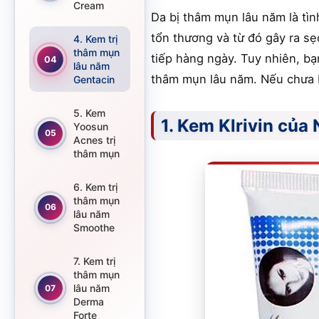
Cream
Da bị thâm mụn lâu năm là tìn
tổn thương và từ đó gây ra sẹo
4. Kem trị
thâm mụn
tiếp hàng ngày. Tuy nhiên, bạ
04
lâu năm
thâm mụn lâu năm. Nếu chưa b
Gentacin
5. Kem
1. Kem Klrivin của
Yoosun
05
Acnes trị
thâm mụn
6. Kem trị
thâm mụn
06
lâu năm
Smoothe
7. Kem trị
thâm mụn
lâu năm
07
Derma
Forte