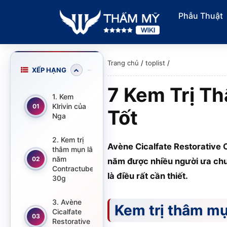
Phẫu Thuật
Trang chủ
/
toplist
/
XẾP HẠNG
7 Kem Trị T
1. Kem
Klrivin của
01
Tốt
Nga
2. Kem trị
Avène Cicalfate Restorative 
thâm mụn lâu
năm
02
năm được nhiều người ưa chuộn
Contractubex
là điều rất cần thiết.
30g
3. Avène
Kem trị thâm mụ
Cicalfate
03
Restorative