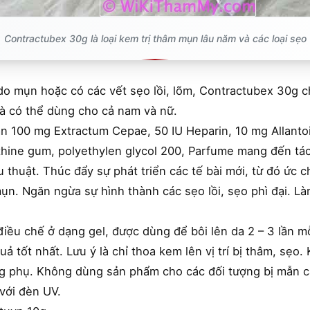
Contractubex 30g là loại kem trị thâm mụn lâu năm và các loại sẹo
do mụn hoặc có các vết sẹo lồi, lõm, Contractubex 30g c
à có thể dùng cho cả nam và nữ.
 100 mg Extractum Cepae, 50 IU Heparin, 10 mg Allantoin
ine gum, polyethylen glycol 200, Parfume mang đến tác d
 thuật. Thúc đẩy sự phát triển các tế bài mới, từ đó ức c
 mụn. Ngăn ngừa sự hình thành các sẹo lồi, sẹo phì đại. L
u chế ở dạng gel, được dùng để bôi lên da 2 – 3 lần mỗi
 tốt nhất. Lưu ý là chỉ thoa kem lên vị trí bị thâm, sẹo.
ng phụ. Không dùng sản phẩm cho các đối tượng bị mẫn 
với đèn UV.