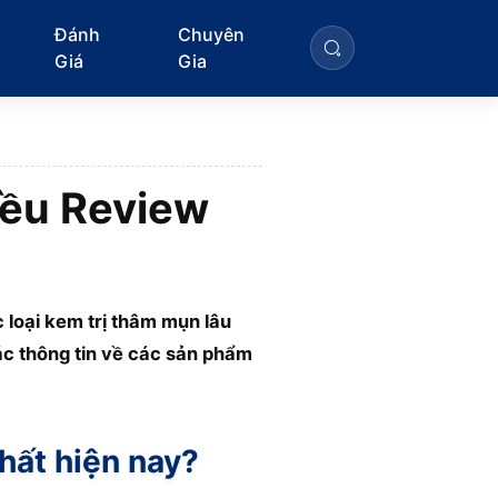
Đánh
Chuyên
Giá
Gia
iều Review
loại kem trị thâm mụn lâu
ác thông tin về các sản phẩm
hất hiện nay?