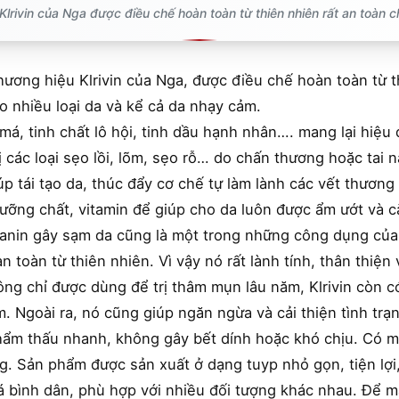
lrivin của Nga được điều chế hoàn toàn từ thiên nhiên rất an toàn 
ương hiệu Klrivin của Nga, được điều chế hoàn toàn từ th
 nhiều loại da và kể cả da nhạy cảm.
 má, tinh chất lô hội, tinh dầu hạnh nhân…. mang lại hiệu
ị các loại sẹo lồi, lõm, sẹo rỗ… do chấn thương hoặc tai 
úp tái tạo da, thúc đẩy cơ chế tự làm lành các vết thươn
ỡng chất, vitamin để giúp cho da luôn được ẩm ướt và c
lanin gây sạm da cũng là một trong những công dụng của
toàn từ thiên nhiên. Vì vậy nó rất lành tính, thân thiện 
ng chỉ được dùng để trị thâm mụn lâu năm, Klrivin còn c
m. Ngoài ra, nó cũng giúp ngăn ngừa và cải thiện tình trạ
hẩm thấu nhanh, không gây bết dính hoặc khó chịu. Có mù
ng. Sản phẩm được sản xuất ở dạng tuyp nhỏ gọn, tiện lợ
 bình dân, phù hợp với nhiều đối tượng khác nhau. Để ma