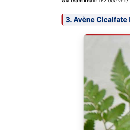
Giá tham khảo:
162.000 vnđ/ 
3. Avène Cicalfate