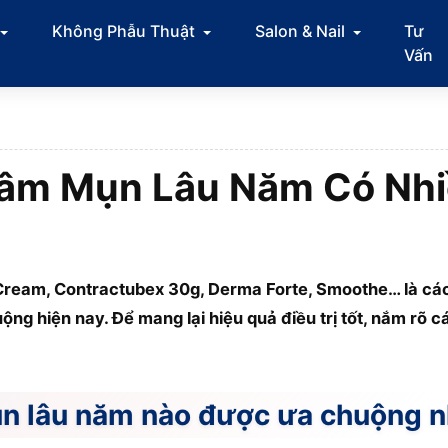
Không Phẫu Thuật
Salon & Nail
Tư
Vấn
hâm Mụn Lâu Năm Có Nh
Cream, Contractubex 30g, Derma Forte, Smoothe… là các 
g hiện nay. Để mang lại hiệu quả điều trị tốt, nắm rõ c
n lâu năm nào được ưa chuộng n