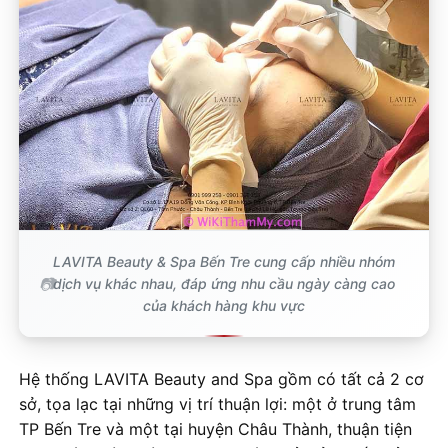
LAVITA Beauty & Spa Bến Tre cung cấp nhiều nhóm
dịch vụ khác nhau, đáp ứng nhu cầu ngày càng cao
của khách hàng khu vực
Hệ thống LAVITA Beauty and Spa gồm có tất cả 2 cơ
sở, tọa lạc tại những vị trí thuận lợi: một ở trung tâm
TP Bến Tre và một tại huyện Châu Thành, thuận tiện