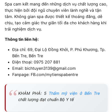
Spa cam kết mang đến những dịch vụ chất lượng cao,
thực hiện bởi đội ngũ chuyên viên lành nghề và tận
tâm. Không gian spa được thiết kế thoáng đãng, dễ
chịu, tạo cảm giác thư giãn tối đa cho khách hàng khi
trải nghiệm dịch vụ.
Thông tin liên hệ:
Địa chỉ: 69, Đại Lộ Đồng Khởi, P. Phú Khương, Tp.
Bến Tre, Bến Tre
Điện thoại: 0975 207 881
Email: bichtuyen3139@gmail.com
Fanpage: FB.com/mytienspabentre
KHÁM PHÁ: 5
Thẩm mỹ viện ở Bến Tre
chất lượng đạt chuẩn Bộ Y tế