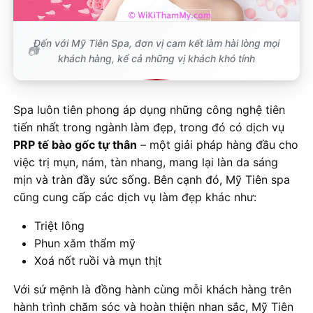
Đến với Mỹ Tiên Spa, đơn vị cam kết làm hài lòng mọi
khách hàng, kể cả những vị khách khó tính
Spa luôn tiên phong áp dụng những công nghệ tiên
tiến nhất trong ngành làm đẹp, trong đó có dịch vụ
PRP tế bào gốc tự thân
– một giải pháp hàng đầu cho
việc trị mụn, nám, tàn nhang, mang lại làn da sáng
mịn và tràn đầy sức sống. Bên cạnh đó, Mỹ Tiên spa
cũng cung cấp các dịch vụ làm đẹp khác như:
Triệt lông
Phun xăm thẩm mỹ
Xoá nốt ruồi và mụn thịt
Với sứ mệnh là đồng hành cùng mỗi khách hàng trên
hành trình chăm sóc và hoàn thiện nhan sắc, Mỹ Tiên