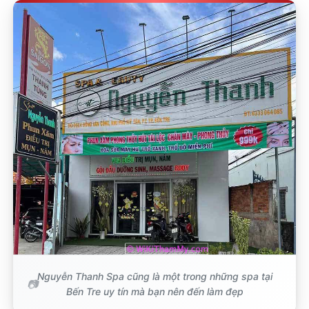
Nguyễn Thanh Spa cũng là một trong những spa tại
Bến Tre uy tín mà bạn nên đến làm đẹp