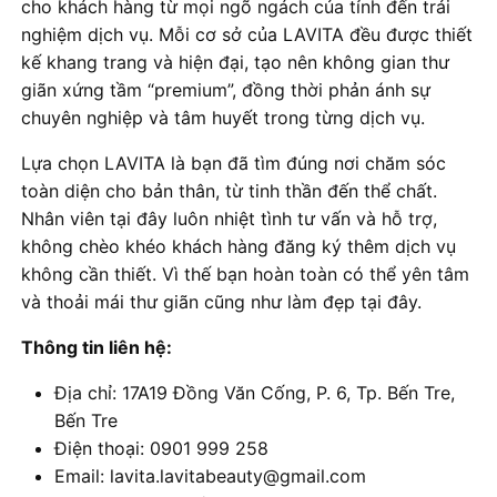
cho khách hàng từ mọi ngõ ngách của tỉnh đến trải
nghiệm dịch vụ. Mỗi cơ sở của LAVITA đều được thiết
kế khang trang và hiện đại, tạo nên không gian thư
giãn xứng tầm “premium”, đồng thời phản ánh sự
chuyên nghiệp và tâm huyết trong từng dịch vụ.
Lựa chọn LAVITA là bạn đã tìm đúng nơi chăm sóc
toàn diện cho bản thân, từ tinh thần đến thể chất.
Nhân viên tại đây luôn nhiệt tình tư vấn và hỗ trợ,
không chèo khéo khách hàng đăng ký thêm dịch vụ
không cần thiết. Vì thế bạn hoàn toàn có thể yên tâm
và thoải mái thư giãn cũng như làm đẹp tại đây.
Thông tin liên hệ:
Địa chỉ: 17A19 Đồng Văn Cống, P. 6, Tp. Bến Tre,
Bến Tre
Điện thoại: 0901 999 258
Email: lavita.lavitabeauty@gmail.com