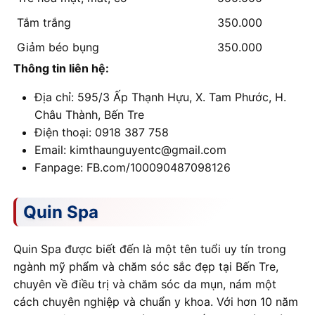
Tắm trắng
350.000
Giảm béo bụng
350.000
Thông tin liên hệ:
Địa chỉ: 595/3 Ấp Thạnh Hựu, X. Tam Phước, H.
Châu Thành, Bến Tre
Điện thoại:
0918 387 758
Email: kimthaunguyentc@gmail.com
Fanpage: FB.com/100090487098126
Quin Spa
Quin Spa được biết đến là một tên tuổi uy tín trong
ngành mỹ phẩm và chăm sóc sắc đẹp tại Bến Tre,
chuyên về điều trị và chăm sóc da mụn, nám một
cách chuyên nghiệp và chuẩn y khoa. Với hơn 10 năm