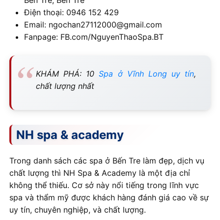
Bến Tre, Bến Tre
Điện thoại:
0946 152 429
Email: ngochan27112000@gmail.com
Fanpage: FB.com/NguyenThaoSpa.BT
KHÁM PHÁ: 10
Spa ở Vĩnh Long uy tín
,
chất lượng nhất
NH spa & academy
Trong danh sách các spa ở Bến Tre làm đẹp, dịch vụ
chất lượng thì NH Spa & Academy là một địa chỉ
không thể thiếu. Cơ sở này nổi tiếng trong lĩnh vực
spa và thẩm mỹ được khách hàng đánh giá cao về sự
uy tín, chuyên nghiệp, và chất lượng.