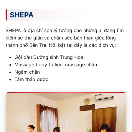
SHEPA
SHEPA là địa chỉ spa lý tưởng cho những ai đang tìm
kiếm sự thư giãn và chăm sóc bản thân giữa lòng
thành phố Bến Tre. Nổi bật tại đây là các dịch vụ:
Gội đầu Dưỡng sinh Trung Hoa
Massage body trị liệu, massage chân
Ngâm chân
Tắm thảo dược