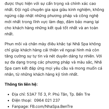
được thực hiện với sự cẩn trọng và chính xác cao
nhất. Đội ngũ chuyên gia spa giàu kinh nghiệm, không
ngừng cập nhật những phương pháp và công nghệ
mới nhất trong lĩnh vực làm đẹp, đảm bảo mang lại
cho khách hàng những kết quả tốt nhất và an toàn
nhất.
Phun môi và chân mày điêu khắc tại Nhã Spa không
chỉ giúp khách hàng cải thiện vẻ ngoại hình mà còn
tăng cường sự tự tin và nét duyên dáng tự nhiên. Với
sự đa dạng trong các phương pháp và màu sắc, Nhã
Spa cam kết đáp ứng mọi yêu cầu và mong muốn cá
nhân, từ những khách hàng kỹ tính nhất.
Thông tin liên hệ:
Địa chỉ: 53A7 Tổ 3, P. Phú Tân, Tp. Bến Tre
Điện thoại: 0964 021 237
Fanpage: FB.com/NhaSpa.BenTre