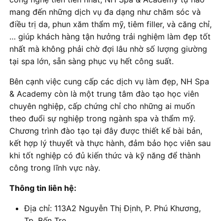
mang đến những dịch vụ đa dạng như chăm sóc và
điều trị da, phun xăm thẩm mỹ, tiêm filler, và căng chỉ,
… giúp khách hàng tận hưởng trải nghiệm làm đẹp tốt
nhất mà không phải chờ đợi lâu nhờ số lượng giường
tại spa lớn, sẵn sàng phục vụ hết công suất.
Bên cạnh việc cung cấp các dịch vụ làm đẹp, NH Spa
& Academy còn là một trung tâm đào tạo học viên
chuyên nghiệp, cấp chứng chỉ cho những ai muốn
theo đuổi sự nghiệp trong ngành spa và thẩm mỹ.
Chương trình đào tạo tại đây được thiết kế bài bản,
kết hợp lý thuyết và thực hành, đảm bảo học viên sau
khi tốt nghiệp có đủ kiến thức và kỹ năng để thành
công trong lĩnh vực này.
Thông tin liên hệ:
Địa chỉ: 113A2 Nguyễn Thị Định, P. Phú Khương,
Tp. Bến Tre