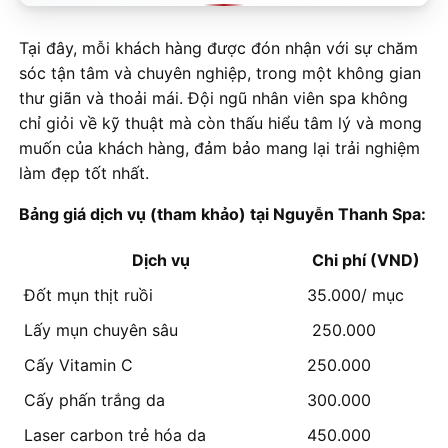
Tại đây, mỗi khách hàng được đón nhận với sự chăm
sóc tận tâm và chuyên nghiệp, trong một không gian
thư giãn và thoải mái. Đội ngũ nhân viên spa không
chỉ giỏi về kỹ thuật mà còn thấu hiểu tâm lý và mong
muốn của khách hàng, đảm bảo mang lại trải nghiệm
làm đẹp tốt nhất.
Bảng giá dịch vụ (tham khảo) tại Nguyễn Thanh Spa:
Dịch vụ
Chi phí (VND)
Đốt mụn thịt ruồi
35.000/ mục
Lấy mụn chuyên sâu
250.000
Cấy Vitamin C
250.000
Cấy phấn trắng da
300.000
Laser carbon trẻ hóa da
450.000