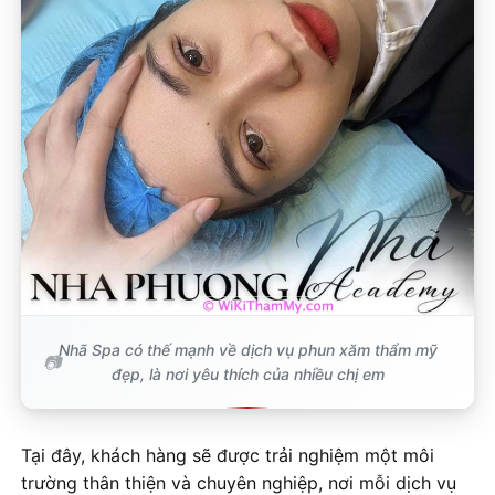
Nhã Spa có thế mạnh về dịch vụ phun xăm thẩm mỹ
đẹp, là nơi yêu thích của nhiều chị em
Tại đây, khách hàng sẽ được trải nghiệm một môi
trường thân thiện và chuyên nghiệp, nơi mỗi dịch vụ