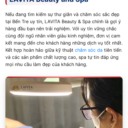
Nếu đang tìm kiếm sự thư giãn và chăm sóc sắc đẹp
tại Bến Tre uy tín, LAVITA Beauty & Spa chính là gợi ý
hàng đầu bạn nên trải nghiệm. Với uy tín vững chắc
cùng đội ngũ nhân viên giàu kinh nghiệm, đơn vị cam
kết mang đến cho khách hàng những dịch vụ tốt nhất.
Kết hợp hoàn hảo giữa kỹ thuật
chăm sóc da
tiên tiến
và các sản phẩm chất lượng cao, spa tự tin đáp ứng
mọi nhu cầu làm đẹp của khách hàng.