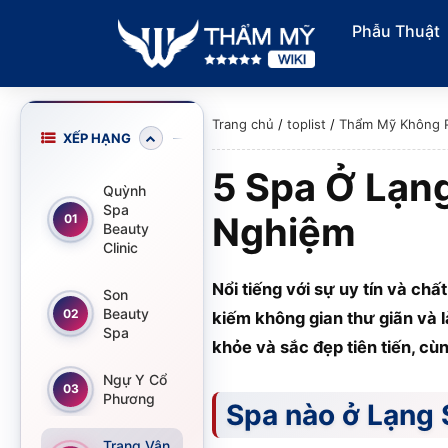
Phẫu Thuật
Trang chủ
/
toplist
/
Thẩm Mỹ Không 
XẾP HẠNG
5 Spa Ở Lạn
Quỳnh
Spa
Nghiệm
01
Beauty
Clinic
Nổi tiếng với sự uy tín và ch
Son
Beauty
02
kiếm không gian thư giãn và 
Spa
khỏe và sắc đẹp tiên tiến, cù
Ngự Y Cổ
03
Phương
Spa nào ở Lạng S
Trang Vân