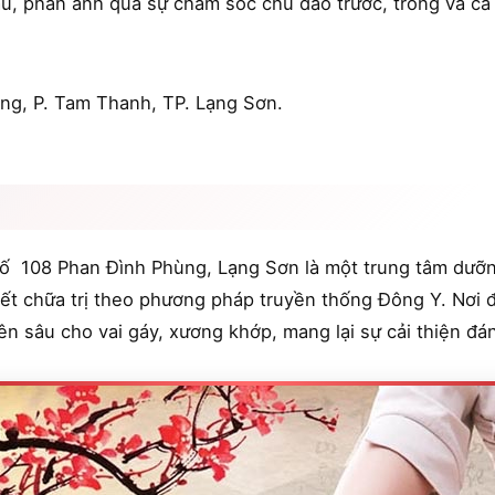
u, phản ánh qua sự chăm sóc chu đáo trước, trong và cả s
ong, P. Tam Thanh, TP. Lạng Sơn.
số 108 Phan Đình Phùng, Lạng Sơn là một trung tâm dưỡ
t chữa trị theo phương pháp truyền thống Đông Y. Nơi đâ
uyên sâu cho vai gáy, xương khớp, mang lại sự cải thiện đ