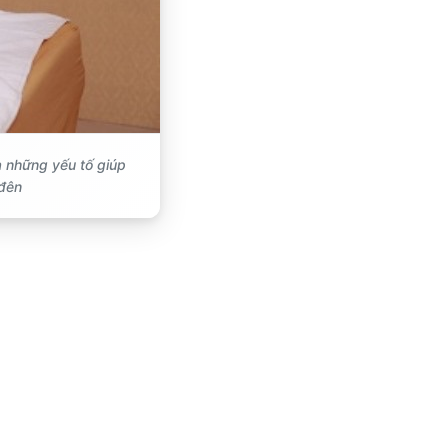
à những yếu tố giúp
 đên