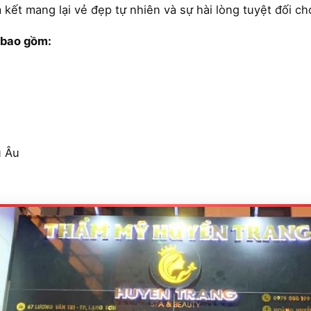
kết mang lại vẻ đẹp tự nhiên và sự hài lòng tuyệt đối c
y bao gồm:
u Âu