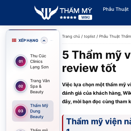
Phẫu Thuật
Trang chủ
/
toplist
/
Phẫu Thuật Thẩ
XẾP HẠNG
5 Thẩm mỹ v
Thu Cúc
Clinics
01
review tốt
Lạng Sơn
Trang Vân
Việc lựa chọn một thẩm mỹ vi
Spa &
02
Beauty
đánh giá của khách hàng, Wik
đây, mời bạn đọc cùng tham 
Thẩm Mỹ
Dung
03
Beauty
Thẩm mỹ viện nà
Thẩm mỹ