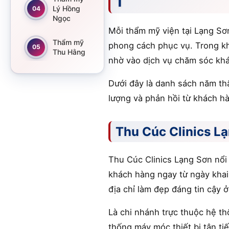
1
Lý Hồng
04
Ngọc
Mỗi thẩm mỹ viện tại Lạng Sơ
Thẩm mỹ
phong cách phục vụ. Trong khi
05
Thu Hằng
nhờ vào dịch vụ chăm sóc khá
Dưới đây là danh sách năm th
lượng và phản hồi từ khách hà
Thu Cúc Clinics L
Thu Cúc Clinics Lạng Sơn nổi 
khách hàng ngay từ ngày khai 
địa chỉ làm đẹp đáng tin cậy 
Là chi nhánh trực thuộc hệ t
thống máy móc thiết bị tân ti