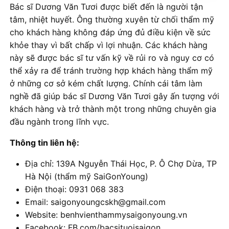
Bác sĩ Dương Văn Tươi được biết đến là người tận
tâm, nhiệt huyết. Ông thường xuyên từ chối thẩm mỹ
cho khách hàng không đáp ứng đủ điều kiện về sức
khỏe thay vì bất chấp vì lợi nhuận. Các khách hàng
này sẽ được bác sĩ tư vấn kỹ về rủi ro và nguy cơ có
thể xảy ra để tránh trường hợp khách hàng thẩm mỹ
ở những cơ sở kém chất lượng. Chính cái tâm làm
nghề đã giúp bác sĩ Dương Văn Tươi gây ấn tượng với
khách hàng và trở thành một trong những chuyên gia
đầu ngành trong lĩnh vực.
Thông tin liên hệ:
Địa chỉ: 139A Nguyễn Thái Học, P. Ô Chợ Dừa, TP
Hà Nội (thẩm mỹ SaiGonYoung)
Điện thoại: 0931 068 383
Email: saigonyoungcskh@gmail.com
Website: benhvienthammysaigonyoung.vn
Facebook: FB.com/bacsituoisaigon