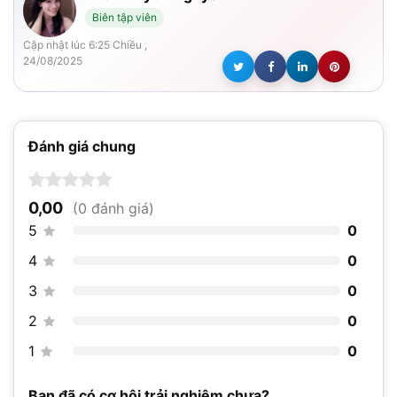
Biên tập viên
Cập nhật lúc 6:25 Chiều ,
24/08/2025
Đánh giá chung
0,00
(0 đánh giá)
5
0
4
0
3
0
2
0
1
0
Bạn đã có cơ hội trải nghiệm chưa?