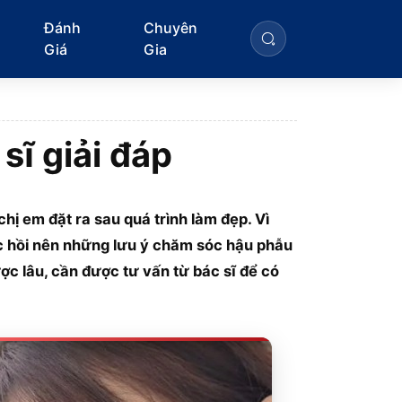
Đánh
Chuyên
Giá
Gia
ĩ giải đáp
hị em đặt ra sau quá trình làm đẹp. Vì
ục hồi nên những lưu ý chăm sóc hậu phẫu
ược lâu, cần được tư vấn từ bác sĩ để có