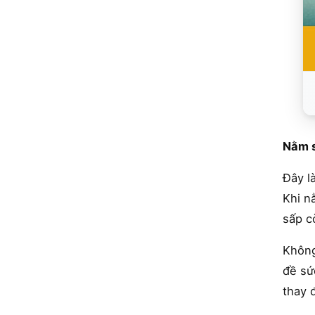
Nằm 
Đây l
Khi n
sấp c
Không
đề sứ
thay 