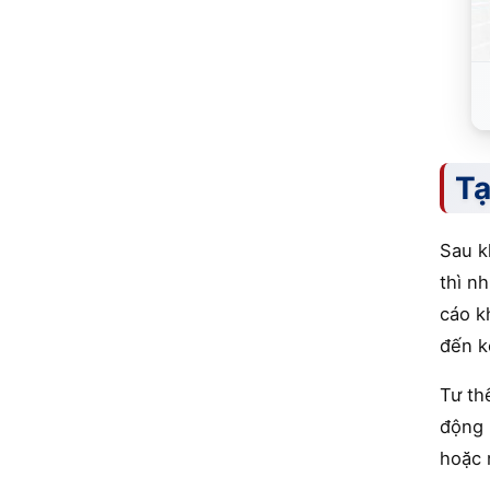
Tạ
Sau k
thì n
cáo k
đến k
Tư th
động 
hoặc 