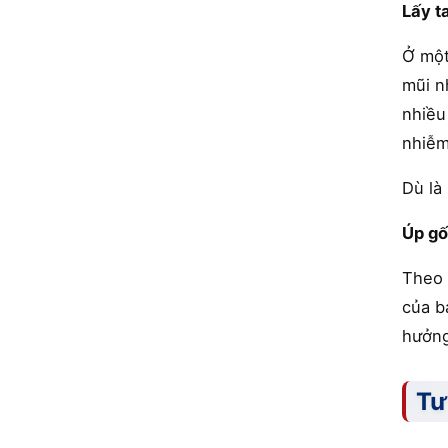
Lấy t
Ở một
mũi n
nhiều
nhiễm
Dù là
Úp gố
Theo 
của b
hưởng
Tư