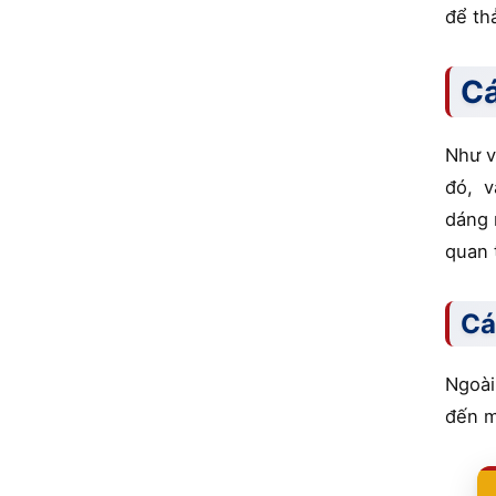
để th
Cá
Như v
đó, v
dáng 
quan 
Cá
Ngoài
đến m