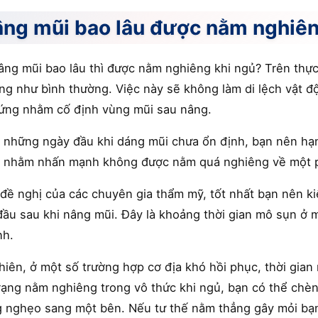
ng mũi bao lâu được nằm nghiê
âng mũi bao lâu thì được nằm nghiêng khi ngủ? Trên thực
ng như bình thường. Việc này sẽ không làm di lệch vật đ
ứng nhằm cố định vùng mũi sau nâng.
 những ngày đầu khi dáng mũi chưa ổn định, bạn nên hạ
à nhằm nhấn mạnh không được nằm quá nghiêng về một p
đề nghị của các chuyên gia thẩm mỹ, tốt nhất bạn nên ki
đầu sau khi nâng mũi. Đây là khoảng thời gian mô sụn ở m
nh.
hiên, ở một số trường hợp cơ địa khó hồi phục, thời gian
trạng nằm nghiêng trong vô thức khi ngủ, bạn có thể chèn
 nghẹo sang một bên. Nếu tư thế nằm thẳng gây mỏi bạn