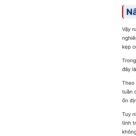
Nâ
Vậy n
nghiê
kẹp c
Trong
đây l
Theo 
tuần 
ổn đị
Tuy n
tình 
không