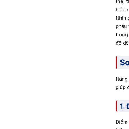
thể, 
hốc m
Nhìn 
phẫu 
trong
để dễ
So
Nâng 
giúp 
1.
Điểm 