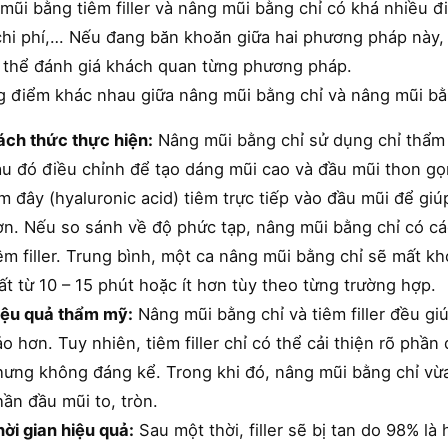
mũi bằng tiêm filler và nâng mũi bằng chỉ có khá nhiều đ
chi phí,… Nếu đang băn khoăn giữa hai phương pháp này,
 thể đánh giá khách quan từng phương pháp.
 điểm khác nhau giữa nâng mũi bằng chỉ và nâng mũi bằng
ách thức thực hiện:
Nâng mũi bằng chỉ sử dụng chỉ thẩm
u đó điều chỉnh để tạo dáng mũi cao và đầu mũi thon gọn.
m đây (hyaluronic acid) tiêm trực tiếp vào đầu mũi để gi
ơn. Nếu so sánh về độ phức tạp, nâng mũi bằng chỉ có cá
êm filler. Trung bình, một ca nâng mũi bằng chỉ sẽ mất kh
t từ 10 – 15 phút hoặc ít hơn tùy theo từng trường hợp.
iệu quả thẩm mỹ:
Nâng mũi bằng chỉ và tiêm filler đều gi
o hơn. Tuy nhiên, tiêm filler chỉ có thể cải thiện rõ ph
hưng không đáng kể. Trong khi đó, nâng mũi bằng chỉ vừ
ần đầu mũi to, tròn.
ời gian hiệu quả:
Sau một thời, filler sẽ bị tan do 98% là