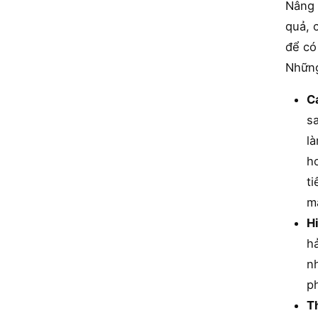
Nâng 
quả, 
để có
Những
C
sa
là
h
ti
mấ
H
hả
n
ph
Th