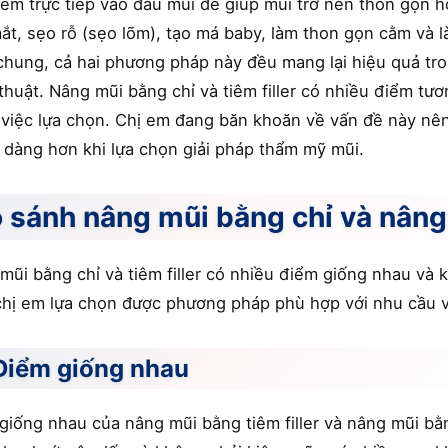
tiêm trực tiếp vào đầu mũi để giúp mũi trở nên thon gọn 
ắt, sẹo rỗ (sẹo lõm), tạo má baby, làm thon gọn cằm và l
chung, cả hai phương pháp này đều mang lại hiệu quả tro
thuật. Nâng mũi bằng chỉ và tiêm filler có nhiều điểm t
 việc lựa chọn. Chị em đang băn khoăn về vấn đề này nê
 dàng hơn khi lựa chọn giải pháp thẩm mỹ mũi.
 sánh nâng mũi bằng chỉ và nâng 
mũi bằng chỉ và tiêm filler có nhiều điểm giống nhau và
chị em lựa chọn được phương pháp phù hợp với nhu cầu 
 Điểm giống nhau
giống nhau của nâng mũi bằng tiêm filler và nâng mũi bằn