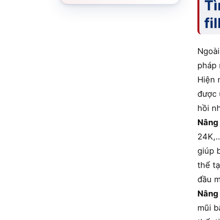
Tì
fil
Ngoài
pháp 
Hiện 
được 
hồi n
Nâng 
24K,…
giúp 
thể t
đầu m
Nâng 
mũi b