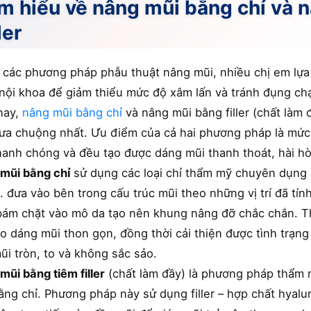
m hiểu về nâng mũi bằng chỉ và 
ler
 các phương pháp phẫu thuật nâng mũi, nhiều chị em lự
nội khoa để giảm thiểu mức độ xâm lấn và tránh đụng ch
nay,
nâng mũi bằng chỉ
và nâng mũi bằng filler (chất làm
ưa chuộng nhất. Ưu điểm của cả hai phương pháp là mức đ
hanh chóng và đều tạo được dáng mũi thanh thoát, hài hò
mũi bằng chỉ
sử dụng các loại chỉ thẩm mỹ chuyên dụng n
 đưa vào bên trong cấu trúc mũi theo những vị trí đã tính
bám chặt vào mô da tạo nên khung nâng đỡ chắc chắn. Th
ạo dáng mũi thon gọn, đồng thời cải thiện được tình trạn
ũi tròn, to và không sắc sảo.
mũi bằng tiêm filler
(chất làm đầy) là phương pháp thẩm
ằng chỉ. Phương pháp này sử dụng filler – hợp chất hyalur