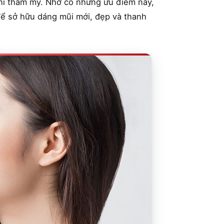
khi thẩm mỹ. Nhờ có những ưu điểm này,
để sở hữu dáng mũi mới, đẹp và thanh