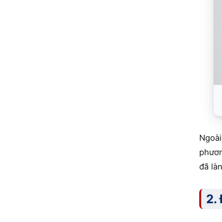
Ngoài
phươn
đã là
2.