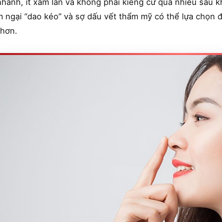
nhanh, ít xâm lấn và không phải kiêng cữ quá nhiều sau 
m ngại “dao kéo” và sợ dấu vết thẩm mỹ có thể lựa chọn 
 hơn.