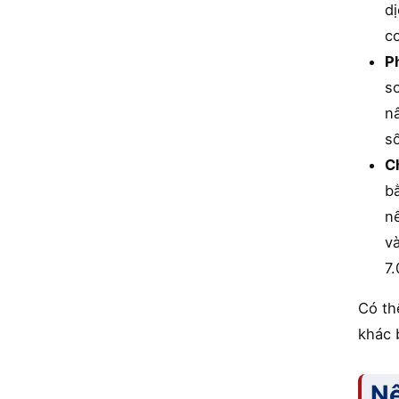
dị
cơ
Ph
so
n
số
Ch
b
n
và
7
Có th
khác 
Nê