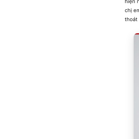
hiện 
chị e
thoát