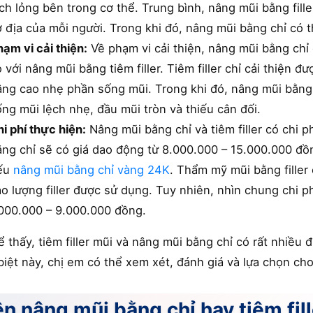
ch lỏng bên trong cơ thể. Trung bình, nâng mũi bằng fille
 địa của mỗi người. Trong khi đó, nâng mũi bằng chỉ có t
ạm vi cải thiện:
Về phạm vi cải thiện, nâng mũi bằng chỉ
 với nâng mũi bằng tiêm filler. Tiêm filler chỉ cải thiện 
âng cao nhẹ phần sống mũi. Trong khi đó, nâng mũi bằng
ng mũi lệch nhẹ, đầu mũi tròn và thiếu cân đối.
i phí thực hiện:
Nâng mũi bằng chỉ và tiêm filler có chi 
ằng chỉ sẽ có giá dao động từ 8.000.000 – 15.000.000 đồ
ếu
nâng mũi bằng chỉ vàng 24K
. Thẩm mỹ mũi bằng filler
o lượng filler được sử dụng. Tuy nhiên, nhìn chung chi p
.000.000 – 9.000.000 đồng.
ể thấy, tiêm filler mũi và nâng mũi bằng chỉ có rất nhi
biệt này, chị em có thể xem xét, đánh giá và lựa chọn ch
n nâng mũi bằng chỉ hay tiêm fil