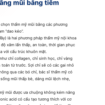
nâng mũi bằng tiêm
a chọn thẩm mỹ mũi bằng các phương
ạm “dao kéo”.
 đầy) là hai phương pháp thẩm mỹ nội khoa
ộ xâm lấn thấp, an toàn, thời gian phục
a với cấu trúc khuôn mặt.
hư chỉ collagen, chỉ sinh học, chỉ vàng
 toán từ trước. Sợi chỉ sẽ có các gai nhỏ
ông qua các bó chỉ, bác sĩ thẩm mỹ có
g sống mũi thấp bè, dáng mũi lệch nhẹ,
 mỹ mũi được ưa chuộng không kém nâng
onic acid có cấu tạo tương thích với cơ