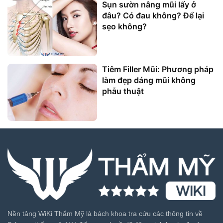
Sụn sườn nâng mũi lấy ở
đâu? Có đau không? Để lại
sẹo không?
Tiêm Filler Mũi: Phương pháp
làm đẹp dáng mũi không
phẫu thuật
Nền tảng WiKi Thẩm Mỹ là bách khoa tra cứu các thông tin về