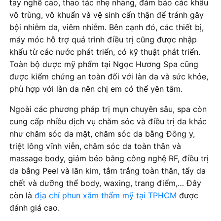
tay nghề cao, thao tác nhẹ nhàng, đảm bảo các khâu
vô trùng, vô khuẩn và vệ sinh cẩn thận để tránh gây
bội nhiễm da, viêm nhiễm. Bên cạnh đó, các thiết bị,
máy móc hỗ trợ quá trình điều trị cũng được nhập
khẩu từ các nước phát triển, có kỹ thuật phát triển.
Toàn bộ dược mỹ phẩm tại Ngọc Hương Spa cũng
được kiểm chứng an toàn đối với làn da và sức khỏe,
phù hợp với làn da nên chị em có thể yên tâm.
Ngoài các phương pháp trị mụn chuyên sâu, spa còn
cung cấp nhiều dịch vụ chăm sóc và điều trị da khác
như chăm sóc da mặt, chăm sóc da bằng Đông y,
triệt lông vĩnh viễn, chăm sóc da toàn thân và
massage body, giảm béo bằng công nghệ RF, điều trị
da bằng Peel và lăn kim, tắm trắng toàn thân, tẩy da
chết và dưỡng thể body, waxing, trang điểm,… Đây
còn là
địa chỉ phun xăm thẩm mỹ tại TPHCM
được
đánh giá cao.