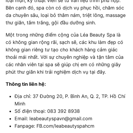
loại mụn, kỹ thuật viên sẽ tư vấn liệu trình phù hợp.
Bên cạnh đó, spa còn có dịch vụ phục hồi, chăm sóc
da chuyên sâu, loại bỏ thâm nám, triệt lông, massage
thư giãn, tắm trắng, gội đầu dưỡng sinh.
Một trong những điểm cộng của Léa Beauty Spa là
có không gian rộng rãi, sạch sẽ, các khu làm đẹp có
không gian riêng tư tạo cho khách hàng cảm giác
thoải mái nhất. Với sự chuyên nghiệp và tận tâm của
các nhân viên tại spa sẽ giúp chị em có những giây
phút thư giãn khi trải nghiệm dịch vụ tại đây.
Thông tin liên hệ:
Địa chỉ: 37 Đường 20, P. Bình An, Q. 2, TP. Hồ Chí
Minh
Số điện thoại: 083 392 8938
Email: leabeautyspavn@gmail.com
Fanpage: FB.com/leabeautyspahcm