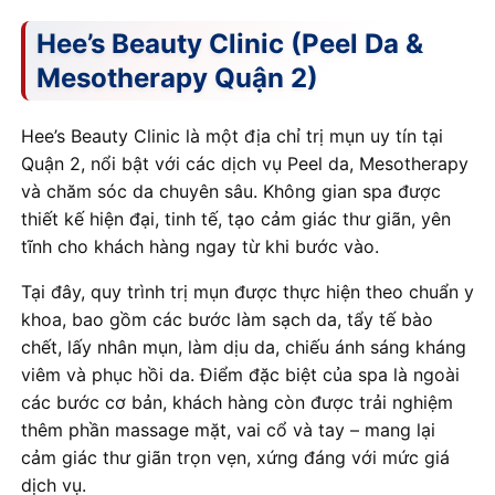
Hee’s Beauty Clinic (Peel Da &
Mesotherapy Quận 2)
Hee’s Beauty Clinic là một địa chỉ trị mụn uy tín tại
Quận 2, nổi bật với các dịch vụ Peel da, Mesotherapy
và chăm sóc da chuyên sâu. Không gian spa được
thiết kế hiện đại, tinh tế, tạo cảm giác thư giãn, yên
tĩnh cho khách hàng ngay từ khi bước vào.
Tại đây, quy trình trị mụn được thực hiện theo chuẩn y
khoa, bao gồm các bước làm sạch da, tẩy tế bào
chết, lấy nhân mụn, làm dịu da, chiếu ánh sáng kháng
viêm và phục hồi da. Điểm đặc biệt của spa là ngoài
các bước cơ bản, khách hàng còn được trải nghiệm
thêm phần massage mặt, vai cổ và tay – mang lại
cảm giác thư giãn trọn vẹn, xứng đáng với mức giá
dịch vụ.