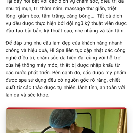
Tại đây nổi bật với các dịch vụ chăm sóc, điều trị da
như trị mụn, trị thâm nám, massage thư giãn, triệt
lông, giảm béo, tắm trắng, căng bóng,… Tất cả dịch
vụ đều được thực hiện bởi đội ngũ kỹ thuật viên được
đào tạo bài bản, kỹ thuật cao, nhẹ nhàng và tận tâm.
Để đáp ứng nhu cầu làm đẹp của khách hàng nhanh
chóng và hiệu quả, Hi Spa liên tục cập nhật các công
nghệ điều trị, chăm sóc da hiện đại cùng với hỗ trợ
của hệ thống máy móc, thiết bị được nhập khẩu từ
các nước phát triển. Bên cạnh đó, các dược mỹ phẩm
được spa sử dụng đều có nguồn gốc rõ ràng, chiết
xuất từ các thảo dược tự nhiên, lành tính, an toàn với
làn da và sức khỏe.