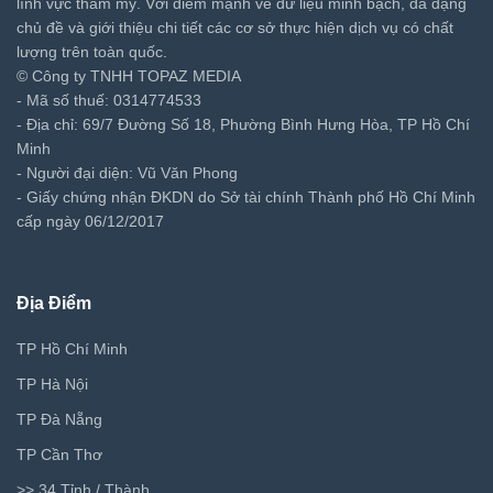
lĩnh vực thẩm mỹ. Với điểm mạnh về dữ liệu minh bạch, đa dạng
chủ đề và giới thiệu chi tiết các cơ sở thực hiện dịch vụ có chất
lượng trên toàn quốc.
© Công ty TNHH TOPAZ MEDIA
- Mã số thuế: 0314774533
- Địa chỉ: 69/7 Đường Số 18, Phường Bình Hưng Hòa, TP Hồ Chí
Minh
- Người đại diện: Vũ Văn Phong
- Giấy chứng nhận ĐKDN do Sở tài chính Thành phố Hồ Chí Minh
cấp ngày 06/12/2017
Địa Điểm
TP Hồ Chí Minh
TP Hà Nội
TP Đà Nẵng
TP Cần Thơ
>> 34 Tỉnh / Thành