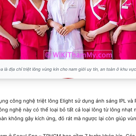
a là địa chỉ triệt lông vùng kín cho nam giới uy tín, an toàn ở khu 
ụng công nghệ triệt lông Elight sử dụng ánh sáng IPL và
Công nghệ này có thể loại bỏ tất cả loại lông từ lông nhạ
oàn không gây kích ứng, đỏ rát mà ngược lại còn giúp vù