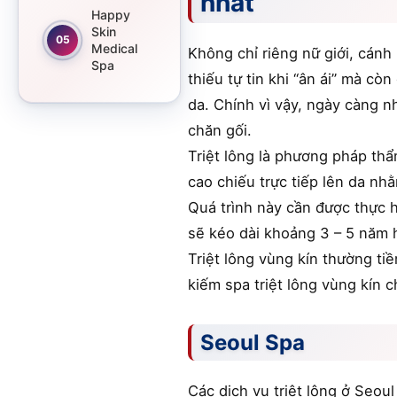
nhất
Happy
Skin
05
Medical
Không chỉ riêng nữ giới, cánh
Spa
thiếu tự tin khi “ân ái” mà c
da. Chính vì vậy, ngày càng nh
chăn gối.
Triệt lông là phương pháp th
cao chiếu trực tiếp lên da nh
Quá trình này cần được thực h
sẽ kéo dài khoảng 3 – 5 năm 
Triệt lông vùng kín thường ti
kiếm spa triệt lông vùng kín 
Seoul Spa
Các dịch vụ triệt lông ở Seou