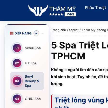
Phẫu Thuật
Trang chủ
/
toplist
/
Thẩm Mỹ Không 
XẾP HẠNG
5 Spa Triệt 
Seoul Spa
01
TPHCM
HT Spa
02
Không ít người tìm đến các sp
Beryl
khi sinh hoạt. Tuy nhiên, để t
Beauty &
03
lượng.
Spa
Triệt lông vùng
OHIO Spa
04