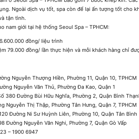
n nam ở Seoul Spa – TPHCM bao gồm 7 bước khép kín. Các 
ụng. Ngoài dịch vụ tốt, spa còn để lại ấn tượng tốt cho
à tận tình.
cho nam giới tại hệ thống Seoul Spa – TPHCM:
 6.600.000 đồng/ liệu trình
iệm 79.000 đồng/ lần thực hiện và mỗi khách hàng chỉ đượ
ường Nguyễn Thượng Hiền, Phường 11, Quận 10, TPHCM
Đường Nguyễn Văn Thủ, Phường Đa Kao, Quận 1
Số 380 Đường Bùi Hữu Nghĩa, Phường 2, Quận Bình Thạn
ng Nguyễn Thị Thập, Phường Tân Hưng, Quận 7, TPHCM
120 Đường Ni Sư Huỳnh Liên, Phường 10, Quận Tân Bình
98 Đường Nguyễn Văn Nghi, Phường 7, Quận Gò Vấp
123 – 1900 6947