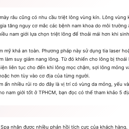
 mày râu cũng có nhu cầu triệt lông vùng kín. Lông vùng 
òn gia tăng nguy cơ mắc các bệnh nam khoa do môi trường 
iều nam giới lựa chọn triệt lông để thoải mái hơn khi sinh
ẩm mỹ khá an toàn. Phương pháp này sử dụng tia laser ho
ằm làm suy giảm nang lông. Từ đó khiến cho lông bị thoá
iện liên tục cho đến khi lông mọc chậm, sợi lông mỏng và
hoặc hơn tùy vào cơ địa của từng người.
ềm ẩn nhiều rủi ro do đây là vị trí có vùng da mỏng, yếu 
cho nam giới tốt ở TPHCM, bạn đọc có thể tham khảo 5 địa
l Spa nhận được nhiều phản hồi tích cực của khách hàng.