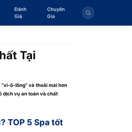
Đánh
Chuyên
Giá
Gia
hất Tại
 “vi-ô-lông” và thoải mái hơn
ó dịch vụ an toàn và chất
M? TOP 5 Spa tốt