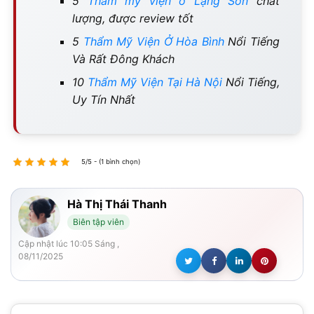
5
Thẩm mỹ viện ở Lạng Sơn
chất
lượng, được review tốt
5
Thẩm Mỹ Viện Ở Hòa Bình
Nổi Tiếng
Và Rất Đông Khách
10
Thẩm Mỹ Viện Tại Hà Nội
Nổi Tiếng,
Uy Tín Nhất
5/5 - (1 bình chọn)
Hà Thị Thái Thanh
Biên tập viên
Cập nhật lúc 10:05 Sáng ,
08/11/2025