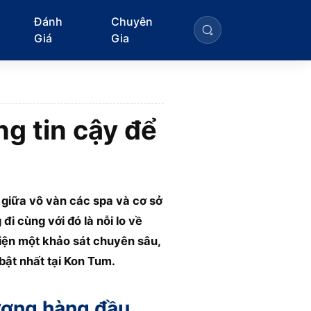
Đánh
Chuyên
Giá
Gia
g tin cậy để
 giữa vô vàn các spa và cơ sở
i cùng với đó là nỗi lo về
iện một khảo sát chuyên sâu,
bật nhất tại Kon Tum.
lượng hàng đầu