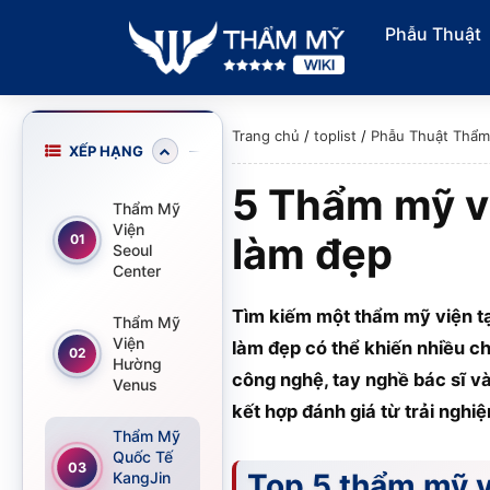
Phẫu Thuật
Trang chủ
/
toplist
/
Phẫu Thuật Thẩ
XẾP HẠNG
5 Thẩm mỹ vi
Thẩm Mỹ
Viện
làm đẹp
01
Seoul
Center
Tìm kiếm một thẩm mỹ viện tạ
Thẩm Mỹ
Viện
làm đẹp có thể khiến nhiều ch
02
Hường
công nghệ, tay nghề bác sĩ và
Venus
kết hợp đánh giá từ trải nghi
Thẩm Mỹ
Quốc Tế
03
Top 5 thẩm mỹ v
KangJin