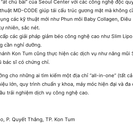
 “át chủ bài” của Seoul Center với các công nghệ độc q
 thuật MD-CODE giúp tái cấu trúc gương mặt mà không c
ng các kỹ thuật mới như Phun môi Baby Collagen, Điêu 
tự nhiên, sắc nét.
ấp các giải pháp giảm béo công nghệ cao như Slim Lipo 
g cần nghỉ dưỡng.
hánh Kon Tum cũng thực hiện các dịch vụ như nâng mũi 
ũ bác sĩ có chứng chỉ.
ưởng cho những ai tìm kiếm một địa chỉ “all-in-one” (tất 
ệu lớn, quy trình chuẩn y khoa, máy móc hiện đại và đa d
ầu trải nghiệm dịch vụ công nghệ cao.
ạo, P. Quyết Thắng, TP. Kon Tum