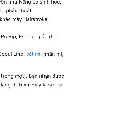
uyền như Nâng cơ sinh học,
ần phẫu thuật.
khắc mày Hairstroke,
ProVip, Esonic, giúp định
Seoul Line,
cắt mí
, nhấn mí,
cả trong một). Bạn nhận được
ạng dịch vụ. Đây là sự lựa