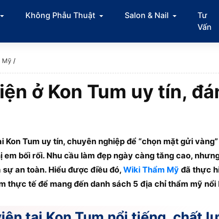
Không Phẫu Thuật
Salon & Nail
Tư
Vấn
m Mỹ
/
ện ở Kon Tum uy tín, đán
i Kon Tum uy tín, chuyên nghiệp để “chọn mặt gửi vàng”
ị em bối rối. Nhu cầu làm đẹp ngày càng tăng cao, nhưng đ
 sự an toàn. Hiểu được điều đó,
Wiki Thẩm Mỹ
đã thực h
ệm thực tế để mang đến danh sách 5 địa chỉ thẩm mỹ nổi 
iện tại Kon Tum nổi tiếng, chất 