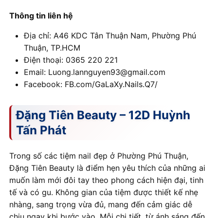
Thông tin liên hệ
Địa chỉ: A46 KDC Tân Thuận Nam, Phường Phú
Thuận, TP.HCM
Điện thoại: 0365 220 221
Email: Luong.lannguyen93@gmail.com
Facebook: FB.com/GaLaXy.Nails.Q7/
Đặng Tiên Beauty – 12D Huỳnh
Tấn Phát
Trong số các tiệm nail đẹp ở Phường Phú Thuận,
Đặng Tiên Beauty là điểm hẹn yêu thích của những ai
muốn làm mới đôi tay theo phong cách hiện đại, tinh
tế và có gu. Không gian của tiệm được thiết kế nhẹ
nhàng, sang trọng vừa đủ, mang đến cảm giác dễ
chịu ngay khi bước vào. Mỗi chi tiết, từ ánh sáng đến