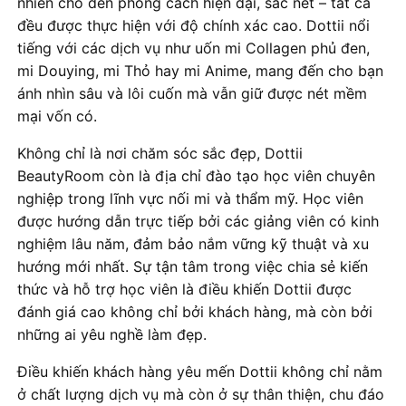
nhiên cho đến phong cách hiện đại, sắc nét – tất cả
đều được thực hiện với độ chính xác cao. Dottii nổi
tiếng với các dịch vụ như uốn mi Collagen phủ đen,
mi Douying, mi Thỏ hay mi Anime, mang đến cho bạn
ánh nhìn sâu và lôi cuốn mà vẫn giữ được nét mềm
mại vốn có.
Không chỉ là nơi chăm sóc sắc đẹp, Dottii
BeautyRoom còn là địa chỉ đào tạo học viên chuyên
nghiệp trong lĩnh vực nối mi và thẩm mỹ. Học viên
được hướng dẫn trực tiếp bởi các giảng viên có kinh
nghiệm lâu năm, đảm bảo nắm vững kỹ thuật và xu
hướng mới nhất. Sự tận tâm trong việc chia sẻ kiến
thức và hỗ trợ học viên là điều khiến Dottii được
đánh giá cao không chỉ bởi khách hàng, mà còn bởi
những ai yêu nghề làm đẹp.
Điều khiến khách hàng yêu mến Dottii không chỉ nằm
ở chất lượng dịch vụ mà còn ở sự thân thiện, chu đáo