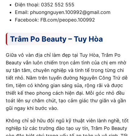
Điện thoại: 0352 552 555
Email: phuongnguyen.100992@gmail.com
Facebook: FB.com/peopeo.100992
Trâm Po Beauty – Tuy Hòa
Giữa vô vàn địa chỉ làm đẹp tại Tuy Hòa, Trâm Po
Beauty vẫn luôn chiếm trọn cảm tình của chị em nhờ
sự tận tâm, chuyên nghiệp và tinh tế trong từng chi
tiết nhỏ. Nằm trên tuyến đường Nguyễn Công Trứ dễ
tìm, tiệm có không gian sáng sủa, rộng rãi và được
thiết kế theo phong cách hiện đại. Mỗi góc nhỏ đều
toát lên sự chăm chút, tạo cảm giác thư giãn và gần
gũi ngay khi bước vào.
Không chỉ sở hữu đội ngũ kỹ thuật viên lành nghề, tốt
nghiệp từ các trường đào tạo uy tín, Trâm Po Beauty
còn đặc biệt chú trọng yếu tố an toàn và vệ sinh. Tất