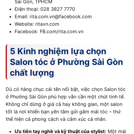
Sài Gòn, TPHCM
Điện thoại: 028 3827 7770
Email: rita.com.vn@facebook.com
Website: ritavn.com
Facebook: FB.com/rita.com.vn
5 Kinh nghiệm lựa chọn
Salon tóc ở Phường Sài Gòn
chất lượng
Dù có hàng chục cái tên nổi bật, việc chọn Salon tóc
ở Phường Sài Gòn phù hợp vẫn cần một chút tinh tế.
Không chỉ dừng ở giá cả hay không gian, một salon
tốt là nơi khiến bạn yên tâm gửi gắm mái tóc – thứ
thể hiện cả phong cách và cảm xúc cá nhân.
Ưu tiên tay nghề và kỹ thuật của stylist:
Một mái