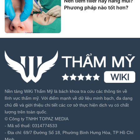
Nên tiêm filler hay nâng mũi?
Phương pháp nào tốt hơn?
Nền tảng WiKi Thẩm Mỹ là bách khoa tra cứu các thông tin về
lĩnh vực thẩm mỹ. Với điểm mạnh về dữ liệu minh bạch, đa dạng
chủ đề và giới thiệu chi tiết các cơ sở thực hiện dịch vụ có chất
lượng trên toàn quốc.
© Công ty TNHH TOPAZ MEDIA
- Mã số thuế: 0314774533
- Địa chỉ: 69/7 Đường Số 18, Phường Bình Hưng Hòa, TP Hồ Chí
Minh