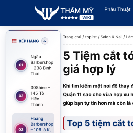
Phẫu Thuật
Trang chủ
/
toplist
/
Salon & Nail
/
Làm
XẾP HẠNG
5 Tiệm cắt t
Ngầu
Barbershop
giá hợp lý
01
– 238 Bình
Thới
Khi tìm kiếm một nơi để thay 
30Shine –
145 Tô
Quận 11 sao cho vừa hợp xu h
02
Hiến
giúp bạn tự tin hơn mà còn là
Thành
Hoàng
Top 5 tiệm cắt t
Barbershop
– 106 lô K,
03