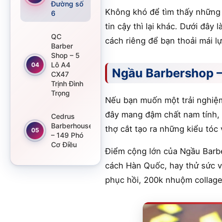
Đường số
Không khó để tìm thấy những 
6
tin cậy thì lại khác. Dưới đâ
QC
cách riêng để bạn thoải mái l
Barber
Shop – 5
Lô A4
04
Ngầu Barbershop –
CX47
Trịnh Đình
Trọng
Nếu bạn muốn một trải nghiệm
đây mang đậm chất nam tính, 
Cedrus
Barberhouse
thợ cắt tạo ra những kiểu tóc
05
– 149 Phó
Cơ Điều
Điểm cộng lớn của Ngầu Barbe
cách Hàn Quốc, hay thử sức vớ
phục hồi, 200k nhuộm collage