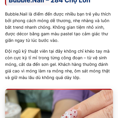
Bubble.Nail – 284 Chợ Lớn
Bubble.Nail là điểm đến được nhiều bạn trẻ yêu thích
bởi phong cách móng dễ thương, nhẹ nhàng và luôn
bắt trend nhanh chóng. Không gian tiệm nhỏ xinh,
được décor bằng gam màu pastel tạo cảm giác thư
giãn ngay từ lúc bước vào.
Đội ngũ kỹ thuật viên tại đây không chỉ khéo tay mà
còn cực kỳ tỉ mỉ trong từng công đoạn – từ vệ sinh
móng, cắt da đến sơn gel. Khách hàng thường đánh
giá cao vì móng làm ra mỏng nhẹ, ôm sát móng thật
và giữ màu lâu dù không quá dày lớp.