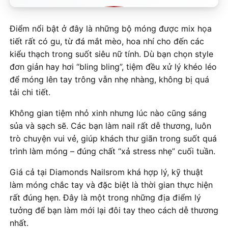
Điểm nổi bật ở đây là những bộ móng được mix họa
tiết rất có gu, từ đá mắt mèo, hoa nhí cho đến các
kiểu thạch trong suốt siêu nữ tính. Dù bạn chọn style
đơn giản hay hơi “bling bling”, tiệm đều xử lý khéo léo
để móng lên tay trông vẫn nhẹ nhàng, không bị quá
tải chi tiết.
Không gian tiệm nhỏ xinh nhưng lúc nào cũng sáng
sủa và sạch sẽ. Các bạn làm nail rất dễ thương, luôn
trò chuyện vui vẻ, giúp khách thư giãn trong suốt quá
trình làm móng – đúng chất “xả stress nhẹ” cuối tuần.
Giá cả tại Diamonds Nailsrom khá hợp lý, kỹ thuật
làm móng chắc tay và đặc biệt là thời gian thực hiện
rất đúng hẹn. Đây là một trong những địa điểm lý
tưởng để bạn làm mới lại đôi tay theo cách dễ thương
nhất.