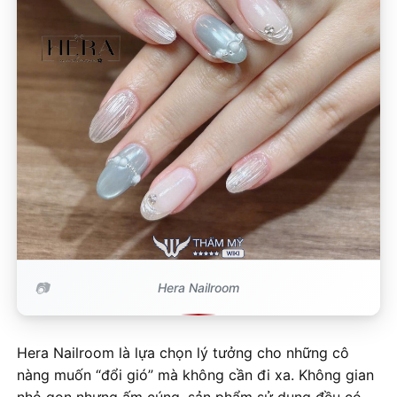
Hera Nailroom
Hera Nailroom là lựa chọn lý tưởng cho những cô
nàng muốn “đổi gió” mà không cần đi xa. Không gian
nhỏ gọn nhưng ấm cúng, sản phẩm sử dụng đều có