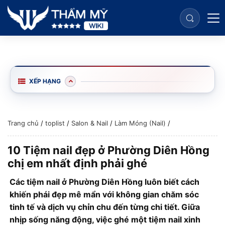
XẾP HẠNG
Trang chủ
/
toplist
/
Salon & Nail
/
Làm Móng (Nail)
/
10 Tiệm nail đẹp ở Phường Diên Hồng
chị em nhất định phải ghé
Các tiệm nail ở Phường Diên Hồng luôn biết cách
khiến phái đẹp mê mẩn với không gian chăm sóc
tinh tế và dịch vụ chỉn chu đến từng chi tiết. Giữa
nhịp sống năng động, việc ghé một tiệm nail xinh