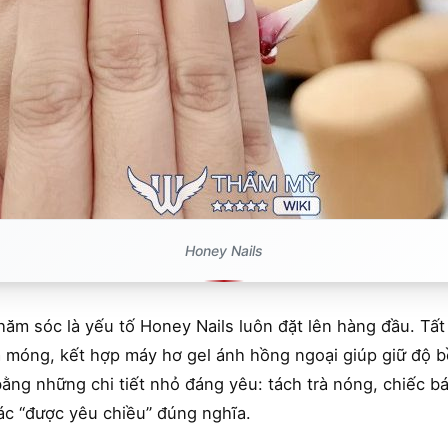
Honey Nails
hăm sóc là yếu tố Honey Nails luôn đặt lên hàng đầu. Tấ
à móng, kết hợp máy hơ gel ánh hồng ngoại giúp giữ độ 
ằng những chi tiết nhỏ đáng yêu: tách trà nóng, chiếc bá
ác “được yêu chiều” đúng nghĩa.