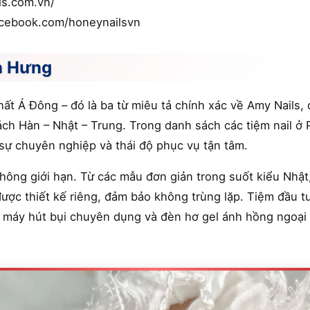
ls.com.vn/
acebook.com/honeynailsvn
a Hưng
hất Á Đông – đó là ba từ miêu tả chính xác về Amy Nails,
ách Hàn – Nhật – Trung. Trong danh sách các tiệm nail 
sự chuyên nghiệp và thái độ phục vụ tận tâm.
ông giới hạn. Từ các mẫu đơn giản trong suốt kiểu Nhật
được thiết kế riêng, đảm bảo không trùng lặp. Tiệm đầu 
, máy hút bụi chuyên dụng và đèn hơ gel ánh hồng ngoại