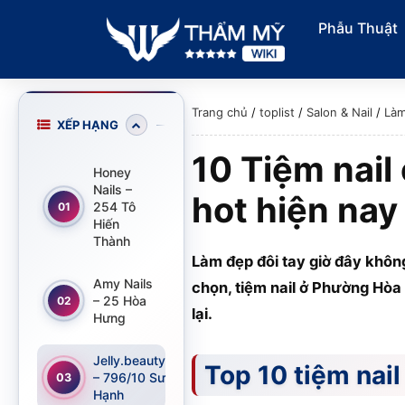
Phẫu Thuật
Trang chủ
/
toplist
/
Salon & Nail
/
Làm
XẾP HẠNG
10 Tiệm nail
Honey
Nails –
hot hiện nay
254 Tô
01
Hiến
Thành
Làm đẹp đôi tay giờ đây không
Amy Nails
chọn, tiệm nail ở Phường Hòa
– 25 Hòa
02
lại.
Hưng
Jelly.beautyroom
Top 10 tiệm nai
– 796/10 Sư Vạn
03
Hạnh