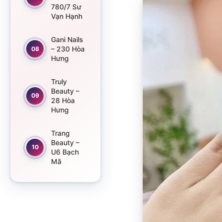
780/7 Sư
Vạn Hạnh
Gani Nails
– 230 Hòa
08
Hưng
Truly
Beauty –
09
28 Hòa
Hưng
Trang
Beauty –
10
U6 Bạch
Mã