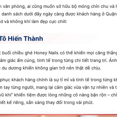
ân văn phòng, ai cũng muốn sở hữu bộ móng chỉn chu và h
 danh sách dưới đây ngày càng được khách hàng ở Quận 
d và không khí làm đẹp cực chill:
 Tô Hiến Thành
 buổi chiều ghé Honey Nails có thể khiến mọi căng thẳn
cảm giác ấm cúng, tinh tế trong từng chi tiết trang trí. Á
 du dương khiến không gian trở nên thật dễ chịu.
phục khách hàng chính là sự tỉ mỉ và tinh tế trong từng 
 tay từng người, mang lại cảm giác vừa vặn tự nhiên và th
 “vũ khí” khiến tiệm được lòng những cô nàng bận rộn – ch
t kế riêng, sẵn sàng thay đổi trong vài phút.