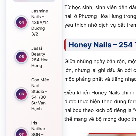
Từ học sinh, sinh viên đến d
Jasmine
nail ở Phường Hòa Hưng trong
Nails –
436A/14
04
yêu thích nhờ dịch vụ bắt tren
Đường
3/2
Honey Nails – 254
Jessi
Beauty –
05
254 Hòa
Giữa những ngày bận rộn, một
Hưng
lớn, nhưng lại ghi dấu ấn bởi 
mộc phảng phất và tiếng nhạc
Con Mèo
Nail
Studio –
Điều khiến Honey Nails chinh 
06
541/30
được thực hiện theo đúng form
Sư Vạn
Hạnh
nailbox theo kích cỡ riêng là
thể mang về bộ móng được thiế
Iris
Nailbar
SGN –
07