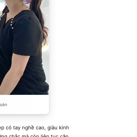
toàn
ẹp có tay nghề cao, giàu kinh
ững chắc mà còn liên tục cập