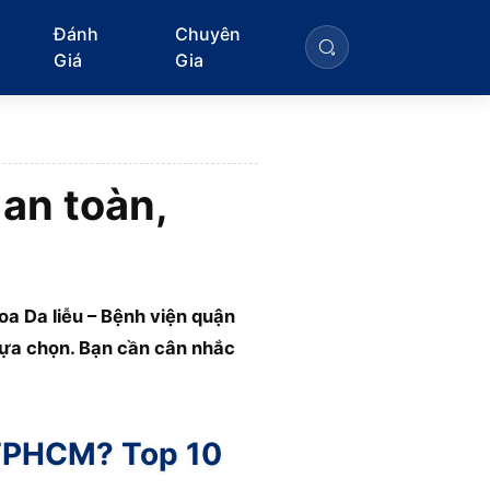
Đánh
Chuyên
Giá
Gia
 an toàn,
oa Da liễu – Bệnh viện quận
 lựa chọn. Bạn cần cân nhắc
i TPHCM? Top 10