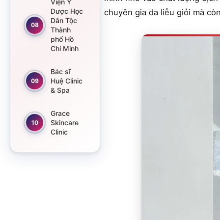
Viện Y
Dược Học
chuyên gia da liễu giỏi mà cò
Dân Tộc
08
Thành
phố Hồ
Chí Minh
Bác sĩ
Huệ Clinic
09
& Spa
Grace
Skincare
10
Clinic