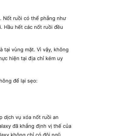
. Nốt ruồi có thể phẳng như
i. Hầu hết các nốt ruồi đều
à tại vùng mặt. Vì vậy, không
ực hiện tại địa chỉ kém uy
hông để lại sẹo:
 dịch vụ xóa nốt ruồi an
alaxy đã khẳng định vị thế của
laxy không chỉ có đội ngũ