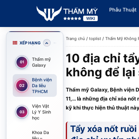
Phẫu Thuật
Trang chủ
/
toplist
/
Thẩm Mỹ Không 
XẾP HẠNG
10 địa chỉ t
Thẩm mỹ
01
Galaxy
không để lại
Bệnh viện
Da liễu
02
Thẩm mỹ Galaxy, Bệnh viện Da
TPHCM
11,… là những địa chỉ xóa nố
Viện Vật
kỹ khi thực hiện thủ thuật nà
Lý Y Sinh
03
học
Tẩy xóa nốt ruồ
Khoa Da
liễu –