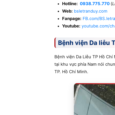
Hotline:
0938.775.770
(
L
Web:
bsletranduy.com
Fanpage:
FB.com/BS.letr
Youtube:
youtube.com/ch
Bệnh viện Da liễu
Bệnh viện Da Liễu TP Hồ Chí 
tại khu vực phía Nam nói chu
TP. Hồ Chí Minh.