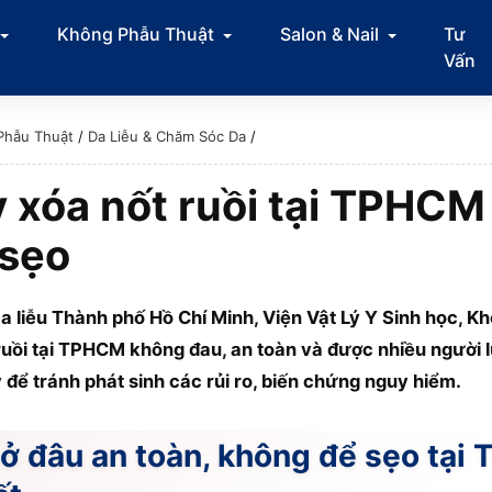
Không Phẫu Thuật
Salon & Nail
Tư
Vấn
Phẫu Thuật
/
Da Liễu & Chăm Sóc Da
/
ẩy xóa nốt ruồi tại TPHCM
 sẹo
 liễu Thành phố Hồ Chí Minh, Viện Vật Lý Y Sinh học, Kh
t ruồi tại TPHCM không đau, an toàn và được nhiều người
y để tránh phát sinh các rủi ro, biến chứng nguy hiểm.
i ở đâu an toàn, không để sẹo tạ