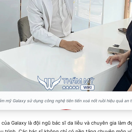
m mỹ Galaxy sử dụng công nghệ tiên tiến xoá nốt ruồi hiệu quả an 
của Galaxy là đội ngũ bác sĩ da liễu và chuyên gia làm đ
ệu trình. Các bác sĩ không chỉ có nền tảng chuyên môn v