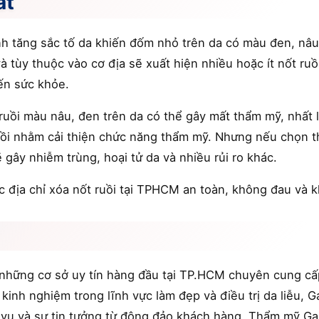
ất
ình tăng sắc tố da khiến đốm nhỏ trên da có màu đen, nâu
à tùy thuộc vào cơ địa sẽ xuất hiện nhiều hoặc ít nốt ruồ
ến sức khỏe.
 ruồi màu nâu, đen trên da có thể gây mất thẩm mỹ, nhất l
uồi nhằm cải thiện chức năng thẩm mỹ. Nhưng nếu chọn th
 gây nhiễm trùng, hoại tử da và nhiều rủi ro khác.
 địa chỉ xóa nốt ruồi tại TPHCM an toàn, không đau và k
những cơ sở uy tín hàng đầu tại TP.HCM chuyên cung cấp
kinh nghiệm trong lĩnh vực làm đẹp và điều trị da liễu, G
 vụ và sự tin tưởng từ đông đảo khách hàng. Thẩm mỹ Ga