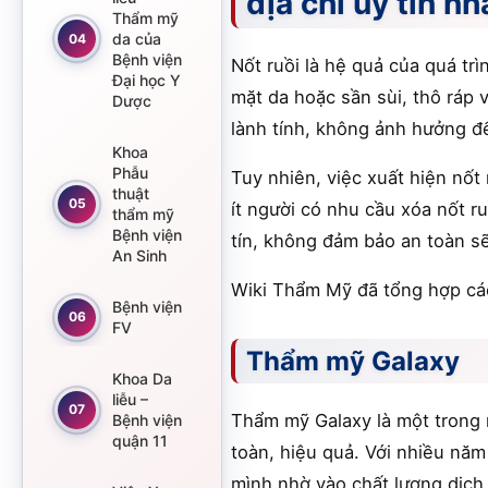
địa chỉ uy tín nh
Thẩm mỹ
da của
04
Bệnh viện
Nốt ruồi là hệ quả của quá tr
Đại học Y
mặt da hoặc sần sùi, thô ráp v
Dược
lành tính, không ảnh hưởng đ
Khoa
Phẫu
Tuy nhiên, việc xuất hiện nốt
thuật
05
ít người có nhu cầu xóa nốt r
thẩm mỹ
Bệnh viện
tín, không đảm bảo an toàn sẽ
An Sinh
Wiki Thẩm Mỹ đã tổng hợp các
Bệnh viện
06
FV
Thẩm mỹ Galaxy
Khoa Da
liễu –
07
Thẩm mỹ Galaxy là một trong 
Bệnh viện
quận 11
toàn, hiệu quả. Với nhiều năm 
mình nhờ vào chất lượng dịch