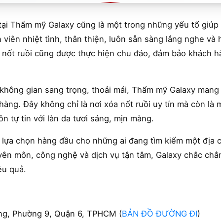
tại Thẩm mỹ Galaxy cũng là một trong những yếu tố giúp 
viên nhiệt tình, thân thiện, luôn sẵn sàng lắng nghe và 
 nốt ruồi cũng được thực hiện chu đáo, đảm bảo khách h
à không gian sang trọng, thoải mái, Thẩm mỹ Galaxy mang 
àng. Đây không chỉ là nơi xóa nốt ruồi uy tín mà còn là
n tự tin với làn da tươi sáng, mịn màng.
lựa chọn hàng đầu cho những ai đang tìm kiếm một địa c
ên môn, công nghệ và dịch vụ tận tâm, Galaxy chắc chắn 
ệu quả.
g, Phường 9, Quận 6, TPHCM (
BẢN ĐỒ ĐƯỜNG ĐI
)