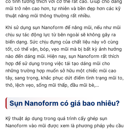
có tính tương thích với cơ thể rất cao. Giúp cho dáng
mũi trở nên cao hơn, tự nhiên và bền đẹp hơn các kỹ
thuật nâng mũi thông thường rất nhiều.
Khi sử dụng sụn Nanoform để nâng mũi, nếu như mũi
chịu sự tác động lực từ bên ngoài sẽ không gây ra
biến dạng. Sức chịu đựng của chất liệu này vô cùng
tốt, có thể vặn, bóp, vẹo mũi mà bị bất kỳ ảnh hưởng
nào đến dáng mũi. Hiện nay, sụn Nanoform rất thích
hợp để sử dụng trong việc tái tạo dáng mũi cho
những trường hợp muốn sở hữu một chiếc mũi cao
tây, sang trọng, khắc phục dứt điểm tình trạng mũi to,
thô, lệch vẹo, sống mũi thấp, đầu mũi bè,…
Sụn Nanoform có giá bao nhiêu?
Kỹ thuật áp dụng trong quá trình cấy ghép sụn
Nanoform vào mũi được xem là phương pháp yêu cầu