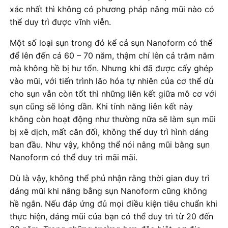
xác nhất thì không có phương pháp nâng mũi nào có
thể duy trì được vĩnh viễn.
Một số loại sụn trong đó kể cả sụn Nanoform có thể
để lên đến cả 60 – 70 năm, thậm chí lên cả trăm năm
mà không hề bị hư tổn. Nhưng khi đã được cấy ghép
vào mũi, với tiến trình lão hóa tự nhiên của cơ thể dù
cho sụn vẫn còn tốt thì những liên kết giữa mô cơ với
sụn cũng sẽ lỏng dần. Khi tính năng liên kết này
không còn hoạt động như thường nữa sẽ làm sụn mũi
bị xê dịch, mất cân đối, không thể duy trì hình dáng
ban đầu. Như vậy, không thể nói nâng mũi bằng sụn
Nanoform có thể duy trì mãi mãi.
Dù là vậy, không thể phủ nhận rằng thời gian duy trì
dáng mũi khi nâng bằng sụn Nanoform cũng không
hề ngắn. Nếu đáp ứng đủ mọi điều kiện tiêu chuẩn khi
thực hiện, dáng mũi của bạn có thể duy trì từ 20 đến