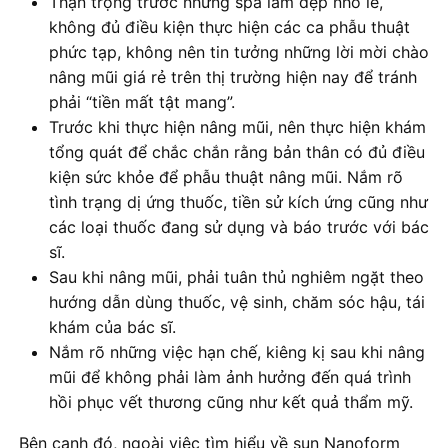
Thận trọng trước những spa làm đẹp nhỏ lẻ,
không đủ điều kiện thực hiện các ca phẫu thuật
phức tạp, không nên tin tưởng những lời mời chào
nâng mũi giá rẻ trên thị trường hiện nay để tránh
phải “tiền mất tật mang”.
Trước khi thực hiện nâng mũi, nên thực hiện khám
tổng quát để chắc chắn rằng bản thân có đủ điều
kiện sức khỏe để phẫu thuật nâng mũi. Nắm rõ
tình trạng dị ứng thuốc, tiền sử kích ứng cũng như
các loại thuốc đang sử dụng và báo trước với bác
sĩ.
Sau khi nâng mũi, phải tuân thủ nghiêm ngặt theo
hướng dẫn dùng thuốc, vệ sinh, chăm sóc hậu, tái
khám của bác sĩ.
Nắm rõ những việc hạn chế, kiêng kị sau khi nâng
mũi để không phải làm ảnh hưởng đến quá trình
hồi phục vết thương cũng như kết quả thẩm mỹ.
Bên cạnh đó, ngoài việc tìm hiểu về sụn Nanoform