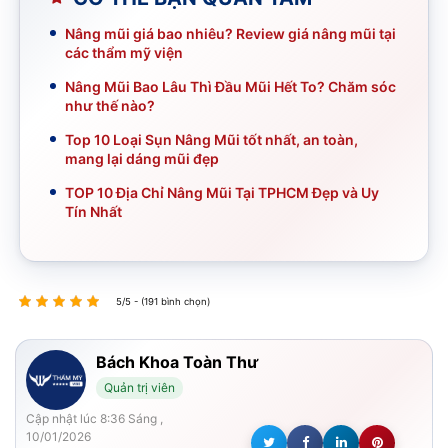
Nâng mũi giá bao nhiêu? Review giá nâng mũi tại
các thẩm mỹ viện
Nâng Mũi Bao Lâu Thì Đầu Mũi Hết To? Chăm sóc
như thế nào?
Top 10 Loại Sụn Nâng Mũi tốt nhất, an toàn,
mang lại dáng mũi đẹp
TOP 10 Địa Chỉ Nâng Mũi Tại TPHCM Đẹp và Uy
Tín Nhất
5/5 - (191 bình chọn)
Bách Khoa Toàn Thư
Quản trị viên
Cập nhật lúc 8:36 Sáng ,
10/01/2026