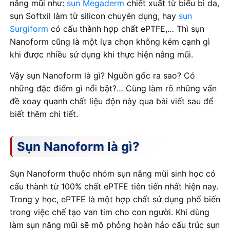
nâng mũi như:
sụn Megaderm
chiết xuất từ biểu bì da,
sụn Softxil làm từ silicon chuyên dụng, hay
sụn
Surgiform
có cấu thành hợp chất ePTFE,… Thì sụn
Nanoform cũng là một lựa chọn không kém cạnh gì
khi được nhiều sử dụng khi thực hiện nâng mũi.
Vậy sụn Nanoform là gì? Nguồn gốc ra sao? Có
những đặc điểm gì nổi bật?… Cùng làm rõ những vấn
đề xoay quanh chất liệu độn này qua bài viết sau để
biết thêm chi tiết.
Sụn Nanoform là gì?
Sụn Nanoform thuộc nhóm sụn nâng mũi sinh học có
cấu thành từ 100% chất ePTFE tiên tiến nhất hiện nay.
Trong y học, ePTFE là một hợp chất sử dụng phổ biến
trong việc chế tạo van tim cho con người. Khi dùng
làm sụn nâng mũi sẽ mô phỏng hoàn hảo cấu trúc sụn