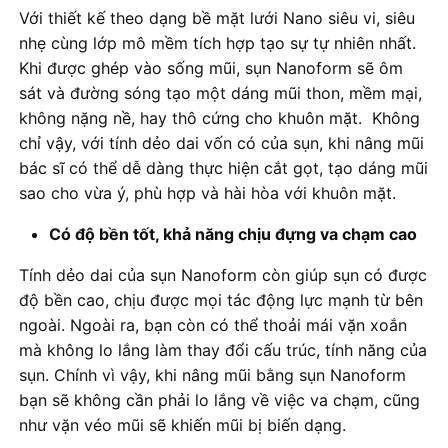
Với thiết kế theo dạng bề mặt lưới Nano siêu vi, siêu
nhẹ cùng lớp mô mềm tích hợp tạo sự tự nhiên nhất.
Khi được ghép vào sống mũi, sụn Nanoform sẽ ôm
sát và đường sóng tạo một dáng mũi thon, mềm mại,
không nặng nề, hay thô cứng cho khuôn mặt. Không
chỉ vậy, với tính dẻo dai vốn có của sụn, khi nâng mũi
bác sĩ có thể dễ dàng thực hiện cắt gọt, tạo dáng mũi
sao cho vừa ý, phù hợp và hài hòa với khuôn mặt.
Có độ bền tốt, khả năng chịu đựng va chạm cao
Tính dẻo dai của sụn Nanoform còn giúp sụn có được
độ bền cao, chịu được mọi tác động lực mạnh từ bên
ngoài. Ngoài ra, bạn còn có thể thoải mái vặn xoắn
mà không lo lắng làm thay đổi cấu trúc, tính năng của
sụn. Chính vì vậy, khi nâng mũi bằng sụn Nanoform
bạn sẽ không cần phải lo lắng về việc va chạm, cũng
như vặn véo mũi sẽ khiến mũi bị biến dạng.