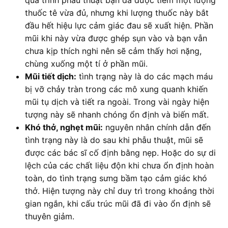
thuốc tê vừa đủ, nhưng khi lượng thuốc này bắt
đầu hết hiệu lực cảm giác đau sẽ xuất hiện. Phần
mũi khi này vừa được ghép sụn vào và bạn vẫn
chưa kịp thích nghi nên sẽ cảm thấy hơi nặng,
chùng xuống một tí ở phần mũi.
Mũi tiết dịch:
tình trạng này là do các mạch máu
bị vỡ chảy tràn trong các mô xung quanh khiến
mũi tụ dịch và tiết ra ngoài. Trong vài ngày hiện
tượng này sẽ nhanh chóng ổn định và biến mất.
Khó thở, nghẹt mũi:
nguyên nhân chính dẫn đến
tình trạng này là do sau khi phẫu thuật, mũi sẽ
được các bác sĩ cố định bằng nẹp. Hoặc do sự di
lệch của các chất liệu độn khi chưa ổn định hoàn
toàn, do tình trạng sưng bầm tạo cảm giác khó
thở. Hiện tượng này chỉ duy trì trong khoảng thời
gian ngắn, khi cấu trúc mũi đã đi vào ổn định sẽ
thuyên giảm.