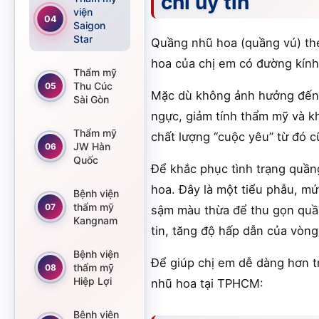
chỉ uy tín
viện
04
Saigon
Star
Quầng nhũ hoa (quầng vú) the
hoa của chị em có đường kính
Thẩm mỹ
Thu Cúc
05
Mặc dù không ảnh hưởng đến 
Sài Gòn
ngực, giảm tính thẩm mỹ và kh
Thẩm mỹ
chất lượng “cuộc yêu” từ đó c
JW Hàn
06
Quốc
Để khắc phục tình trạng quầ
hoa. Đây là một tiểu phẫu, m
Bệnh viện
thẩm mỹ
07
sậm màu thừa để thu gọn quần
Kangnam
tin, tăng độ hấp dẫn của vòng
Bệnh viện
Để giúp chị em dễ dàng hơn t
thẩm mỹ
08
Hiệp Lợi
nhũ hoa tại TPHCM:
Bệnh viện