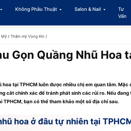
Không Phẫu Thuật
Salon & Nail
Tư
Vấn
m Mỹ
/
Thẩm mỹ Vùng Kín
/
Thu Gọn Quầng Nhũ Hoa 
ũ hoa tại TPHCM luôn được nhiều chị em quan tâm. Mặc d
ường cắt chính xác để tránh phát sinh các rủi ro. Nếu đan
ại TPHCM, bạn có thể tham khảo một số địa chỉ sau.
hũ hoa ở đâu tự nhiên tại TPHC