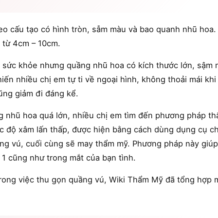
o cấu tạo có hình tròn, sẫm màu và bao quanh nhũ hoa.
 từ 4cm – 10cm.
sức khỏe nhưng quầng nhũ hoa có kích thước lớn, sậm m
iến nhiều chị em tự ti về ngoại hình, không thoải mái khi
ũng giảm đi đáng kể.
ng nhũ hoa quá lớn, nhiều chị em tìm đến phương pháp t
ức độ xâm lấn thấp, được hiện bằng cách dùng dụng cụ c
g vú, cuối cùng sẽ may thẩm mỹ. Phương pháp này giúp 
 1 cũng như trong mắt của bạn tình.
rong việc thu gọn quầng vú, Wiki Thẩm Mỹ đã tổng hợp m