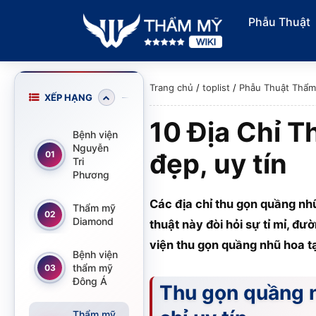
Phẫu Thuật
Trang chủ
/
toplist
/
Phẫu Thuật Thẩ
XẾP HẠNG
10 Địa Chỉ 
Bệnh viện
Nguyễn
đẹp, uy tín
01
Tri
Phương
Các địa chỉ thu gọn quầng nh
Thẩm mỹ
02
Diamond
thuật này đòi hỏi sự tỉ mỉ, đ
viện thu gọn quầng nhũ hoa t
Bệnh viện
thẩm mỹ
03
Đông Á
Thu gọn quầng n
Thẩm mỹ