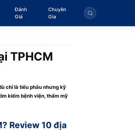
Đánh
Chuyên
Giá
Gia
tại TPHCM
ù chỉ là tiểu phẫu nhưng kỹ
g tìm kiếm bệnh viện, thẩm mỹ
M? Review 10 địa