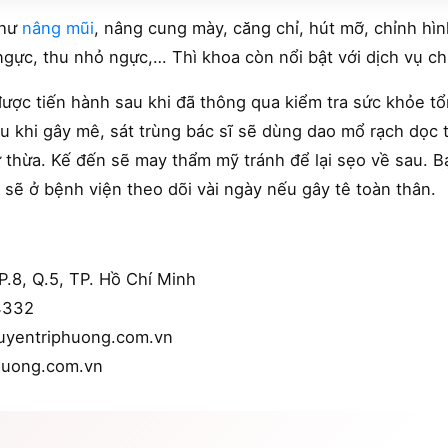
như
nâng mũi
, nâng cung mày, căng chỉ, hút mỡ, chỉnh hìn
 ngực, thu nhỏ ngực,… Thì khoa còn nổi bật với dịch vụ c
ược tiến hành sau khi đã thông qua kiểm tra sức khỏe t
au khi gây mê, sát trùng bác sĩ sẽ dùng dao mổ rạch dọc
 thừa. Kế đến sẽ may thẩm mỹ tránh để lại sẹo về sau. B
 sẽ ở bệnh viện theo dõi vài ngày nếu gây tê toàn thân.
P.8, Q.5, TP. Hồ Chí Minh
4332
uyentriphuong.com.vn
huong.com.vn