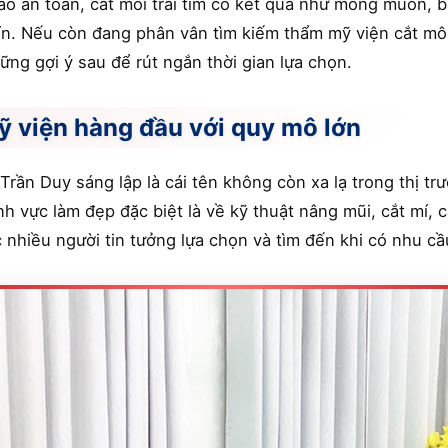
ảo an toàn, cắt môi trái tim có kết quả như mong muốn, b
tín. Nếu còn đang phân vân tìm kiếm thẩm mỹ viện cắt mô
ng gợi ý sau để rút ngắn thời gian lựa chọn.
viện hàng đầu với quy mô lớn
rần Duy sáng lập là cái tên không còn xa lạ trong thị t
nh vực làm đẹp đặc biệt là về kỹ thuật nâng mũi, cắt mí, 
c nhiều người tin tưởng lựa chọn và tìm đến khi có nhu cầ