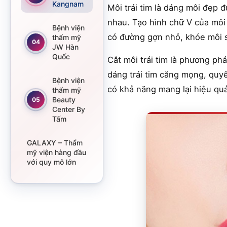
Kangnam
Môi trái tim là dáng môi đẹp 
nhau. Tạo hình chữ V của môi 
Bệnh viện
có đường gợn nhỏ, khóe môi sẽ
thẩm mỹ
04
JW Hàn
Quốc
Cắt môi trái tim là phương p
dáng trái tim căng mọng, quy
Bệnh viện
có khả năng mang lại hiệu qu
thẩm mỹ
Beauty
05
Center By
Tấm
GALAXY – Thẩm
mỹ viện hàng đầu
với quy mô lớn