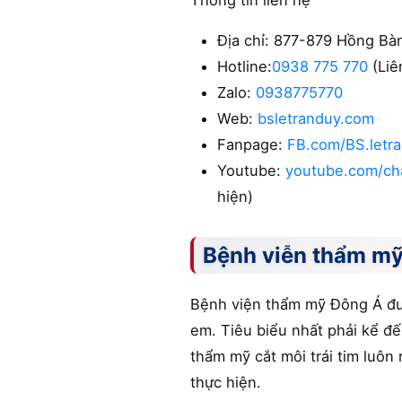
Thông tin liên hệ
Địa chỉ: 877-879 Hồng Bà
Hotline:
0938 775 770
(Liê
Zalo:
0938775770
Web:
bsletranduy.com
Fanpage:
FB.com/BS.letr
Youtube:
youtube.com/ch
hiện)
Bệnh viễn thẩm m
Bệnh viện thẩm mỹ Đông Á đượ
em. Tiêu biểu nhất phải kể đ
thẩm mỹ cắt môi trái tim luôn
thực hiện.