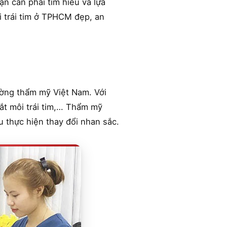
ạn cần phải tìm hiểu và lựa
i trái tim ở TPHCM đẹp, an
rường thẩm mỹ Việt Nam. Với
cắt môi trái tim,… Thẩm mỹ
u thực hiện thay đổi nhan sắc.