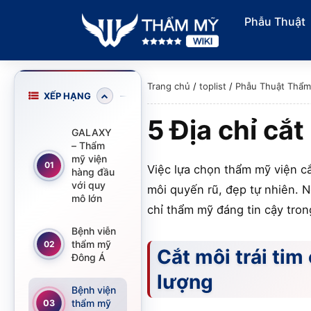
Phẫu Thuật
Trang chủ
/
toplist
/
Phẫu Thuật Thẩ
XẾP HẠNG
5 Địa chỉ cắ
GALAXY
– Thẩm
mỹ viện
01
Việc lựa chọn thẩm mỹ viện cắ
hàng đầu
với quy
môi quyến rũ, đẹp tự nhiên. N
mô lớn
chỉ thẩm mỹ đáng tin cậy trong
Bệnh viễn
thẩm mỹ
02
Cắt môi trái tim
Đông Á
lượng
Bệnh viện
thẩm mỹ
03