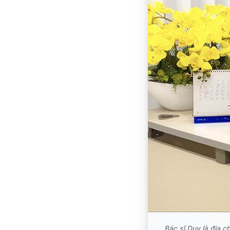
Bác sĩ Duy là địa c