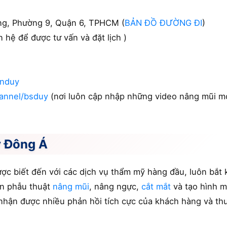
ng, Phường 9, Quận 6, TPHCM (
BẢN ĐỒ ĐƯỜNG ĐI
)
n hệ để được tư vấn và đặt lịch )
anduy
annel/bsduy
(nơi luôn cập nhập những video nâng mũi mớ
ỹ Đông Á
c biết đến với các dịch vụ thẩm mỹ hàng đầu, luôn bắt 
ến phẫu thuật
nâng mũi
, nâng ngực,
cắt mắt
và tạo hình mô
 nhận được nhiều phản hồi tích cực của khách hàng và th