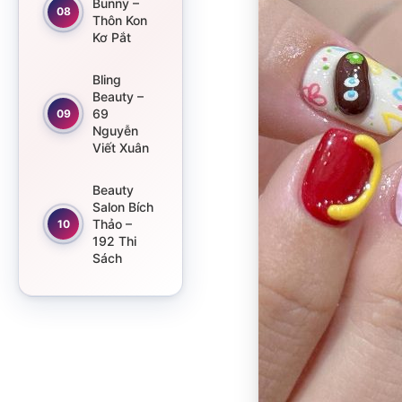
Bunny –
08
Thôn Kon
Kơ Pắt
Bling
Beauty –
69
09
Nguyễn
Viết Xuân
Beauty
Salon Bích
Thảo –
10
192 Thi
Sách