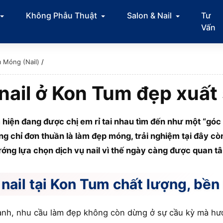
Không Phẫu Thuật
Salon & Nail
Tư
Vấn
 Móng (Nail)
/
nail ở Kon Tum đẹp xuất s
m hiện đang được chị em rỉ tai nhau tìm đến như một “gó
g chỉ đơn thuần là làm đẹp móng, trải nghiệm tại đây cò
ướng lựa chọn dịch vụ nail vì thế ngày càng được quan t
nail tại Kon Tum chất lượng, bền 
nh, nhu cầu làm đẹp không còn dừng ở sự cầu kỳ mà hướ