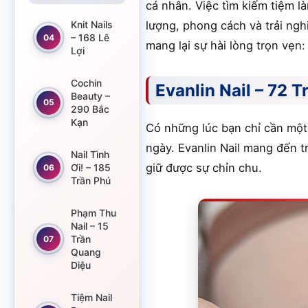
cá nhân. Việc tìm kiếm tiệm l
Knit Nails
lượng, phong cách và trải ng
– 168 Lê
04
mang lại sự hài lòng trọn vẹn:
Lợi
Cochin
Evanlin Nail – 72 
Beauty –
05
290 Bắc
Kạn
Có những lúc bạn chỉ cần một
ngày. Evanlin Nail mang đến 
Nail Tình
giữ được sự chỉn chu.
Ơi! – 185
06
Trần Phú
Phạm Thu
Nail – 15
Trần
07
Quang
Diệu
Tiệm Nail