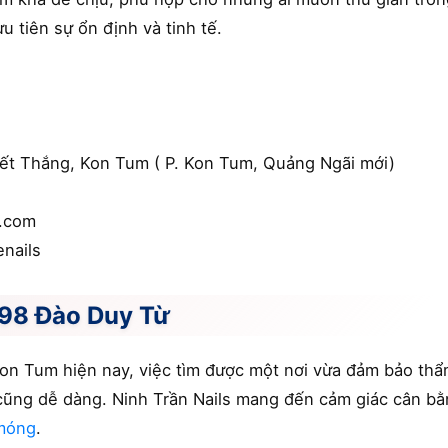
u tiên sự ổn định và tinh tế.
yết Thắng, Kon Tum ( P. Kon Tum, Quảng Ngãi mới)
l.com
nails
298 Đào Duy Từ
Kon Tum hiện nay, việc tìm được một nơi vừa đảm bảo thẩ
cũng dễ dàng. Ninh Trần Nails mang đến cảm giác cân bằn
móng
.