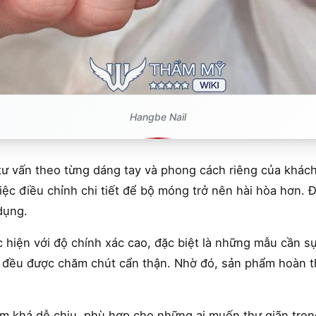
Hangbe Nail
tư vấn theo từng dáng tay và phong cách riêng của khác
iệc điều chỉnh chi tiết để bộ móng trở nên hài hòa hơn.
 dụng.
 hiện với độ chính xác cao, đặc biệt là những mẫu cần sự 
 đều được chăm chút cẩn thận. Nhờ đó, sản phẩm hoàn t
ệm khá dễ chịu, phù hợp cho những ai muốn thư giãn trong