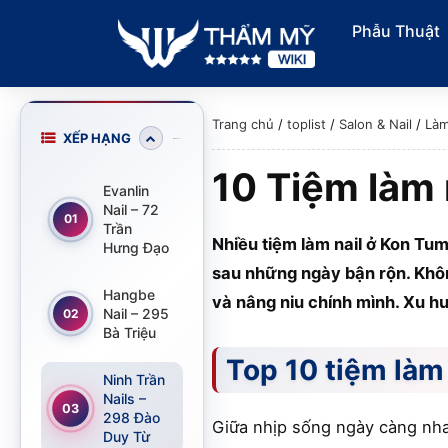
Phẫu Thuật
Trang chủ
/
toplist
/
Salon & Nail
/
Làm
XẾP HẠNG
10 Tiệm làm 
Evanlin
Nail – 72
01
Trần
Nhiều tiệm làm nail ở Kon Tu
Hưng Đạo
sau những ngày bận rộn. Khôn
Hangbe
và nâng niu chính mình. Xu h
Nail – 295
02
Bà Triệu
Top 10 tiệm làm 
Ninh Trần
Nails –
03
298 Đào
Giữa nhịp sống ngày càng nha
Duy Từ